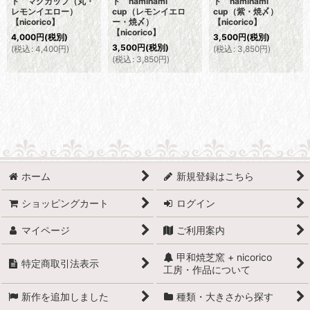
ト マグカップ（丸・
ト naminami
ト naminami
レモンイエロー）
cup（レモンイエロ
cup（紫・焼〆）
【nicorico】
ー・焼〆）
【nicorico】
【nicorico】
4,000
円
(税別)
3,500
円
(税別)
3,500
円
(税別)
(
税込
:
4,400
円
)
(
税込
:
3,850
円
)
(
税込
:
3,850
円
)
ホーム
新規登録はこちら
ショッピングカート
ログイン
マイページ
ご利用案内
甲和焼芝窯 + nicorico
特定商取引法表示
工房・作品について
新作を追加しました
種類・大きさから探す