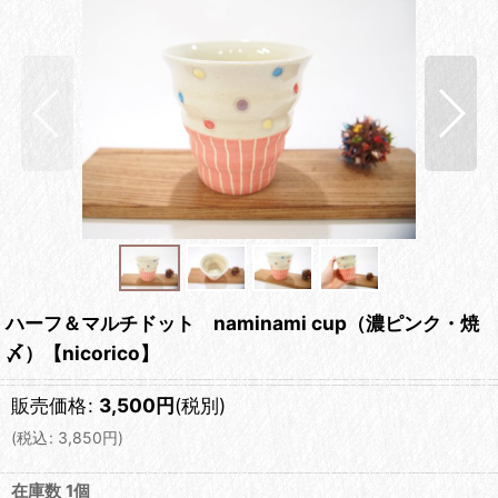
ハーフ＆マルチドット naminami cup（濃ピンク・焼
〆）【nicorico】
販売価格
:
3,500
円
(税別)
(
税込
:
3,850
円
)
在庫数 1個