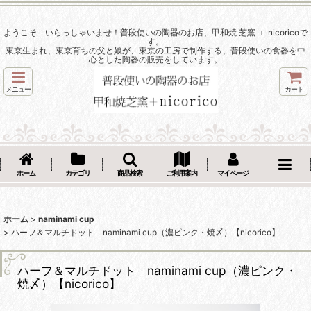
ようこそ いらっしゃいませ！普段使いの陶器のお店、甲和焼 芝窯 ＋ nicoricoで
す。
東京生まれ、東京育ちの父と娘が、東京の工房で制作する、普段使いの食器を中
心とした陶器の販売をしています。
メニュー
カート
ホーム
カテゴリ
商品検索
ご利用案内
マイページ
ホーム
>
naminami cup
>
ハーフ＆マルチドット naminami cup（濃ピンク・焼〆）【nicorico】
ハーフ＆マルチドット naminami cup（濃ピンク・
焼〆）【nicorico】