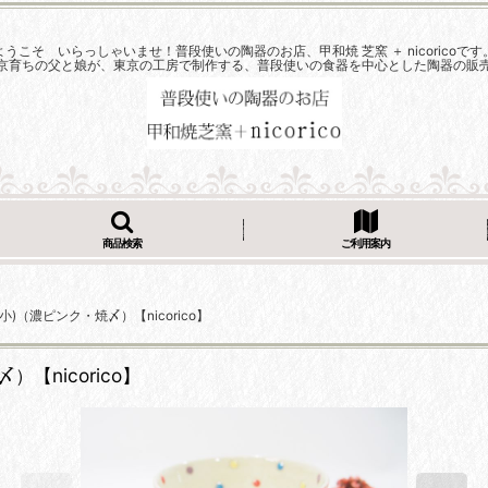
ようこそ いらっしゃいませ！普段使いの陶器のお店、甲和焼 芝窯 ＋ nicoricoです
京育ちの父と娘が、東京の工房で制作する、普段使いの食器を中心とした陶器の販
商品検索
ご利用案内
（濃ピンク・焼〆）【nicorico】
nicorico】