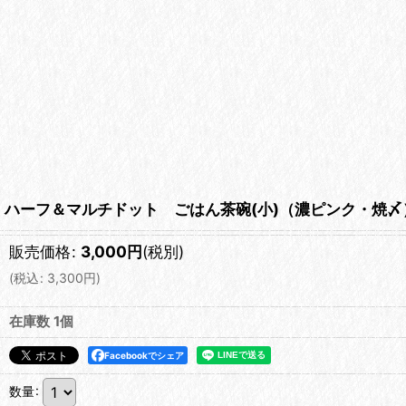
ハーフ＆マルチドット ごはん茶碗(小)（濃ピンク・焼〆）【n
販売価格
:
3,000
円
(税別)
(
税込
:
3,300
円
)
在庫数 1個
Facebookでシェア
数量
: