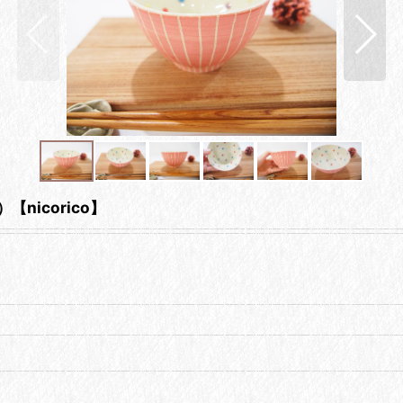
icorico】