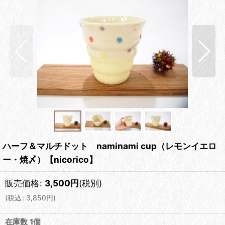
ハーフ＆マルチドット naminami cup（レモンイエロ
ー・焼〆）【nicorico】
販売価格
:
3,500
円
(税別)
(
税込
:
3,850
円
)
在庫数 1個