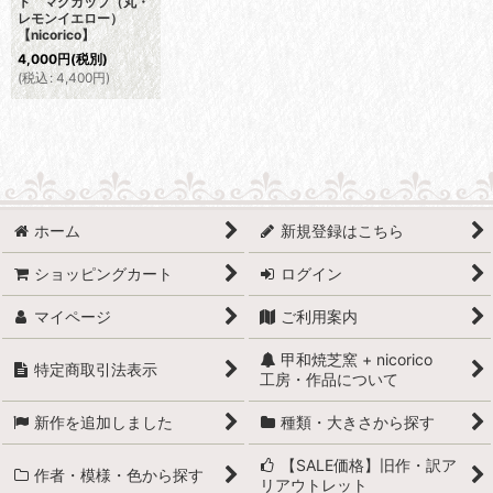
ト マグカップ（丸・
レモンイエロー）
【nicorico】
4,000
円
(税別)
(
税込
:
4,400
円
)
ホーム
新規登録はこちら
ショッピングカート
ログイン
マイページ
ご利用案内
甲和焼芝窯 + nicorico
特定商取引法表示
工房・作品について
新作を追加しました
種類・大きさから探す
【SALE価格】旧作・訳ア
作者・模様・色から探す
リアウトレット