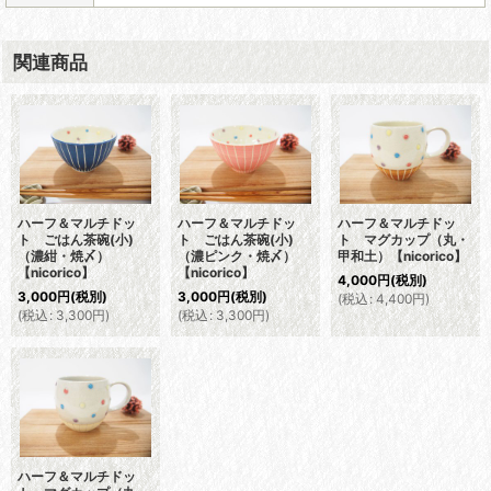
関連商品
ハーフ＆マルチドッ
ハーフ＆マルチドッ
ハーフ＆マルチドッ
ト ごはん茶碗(小)
ト ごはん茶碗(小)
ト マグカップ（丸・
（濃紺・焼〆）
（濃ピンク・焼〆）
甲和土）【nicorico】
【nicorico】
【nicorico】
4,000
円
(税別)
3,000
円
(税別)
3,000
円
(税別)
(
税込
:
4,400
円
)
(
税込
:
3,300
円
)
(
税込
:
3,300
円
)
ハーフ＆マルチドッ