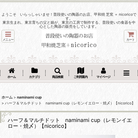
ようこそ いらっしゃいませ！普段使いの陶器のお店、甲和焼 芝窯 ＋ nicoricoで
す。
東京生まれ、東京育ちの父と娘が、東京の工房で制作する、普段使いの食器を中
心とした陶器の販売をしています。
メニュー
カート
ホーム
カテゴリ
商品検索
ご利用案内
マイページ
ホーム
>
naminami cup
>
ハーフ＆マルチドット naminami cup（レモンイエロー・焼〆）【nicorico】
ハーフ＆マルチドット naminami cup（レモンイエ
ロー・焼〆）【nicorico】