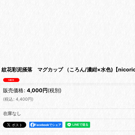
紋花彩泥掻落 マグカップ （ころん/濃紺×水色)【nicori
販売価格
:
4,000
円
(税別)
(
税込
:
4,400
円
)
在庫なし
Facebookでシェア