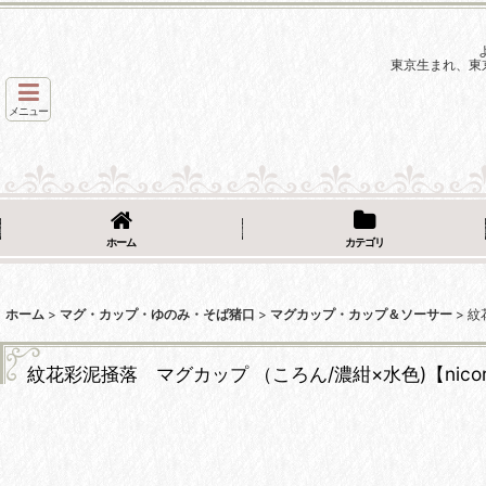
東京生まれ、東
メニュー
ホーム
カテゴリ
ホーム
>
マグ・カップ・ゆのみ・そば猪口
>
マグカップ・カップ＆ソーサー
>
紋
紋花彩泥掻落 マグカップ （ころん/濃紺×水色)【nicor