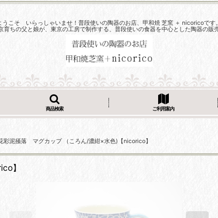
ようこそ いらっしゃいませ！普段使いの陶器のお店、甲和焼 芝窯 ＋ nicoricoです
京育ちの父と娘が、東京の工房で制作する、普段使いの食器を中心とした陶器の販
商品検索
ご利用案内
花彩泥掻落 マグカップ （ころん/濃紺×水色)【nicorico】
ico】