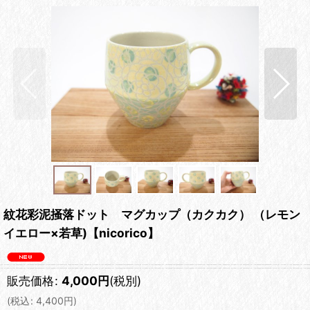
紋花彩泥掻落ドット マグカップ（カクカク） （レモン
イエロー×若草)【nicorico】
販売価格
:
4,000
円
(税別)
(
税込
:
4,400
円
)