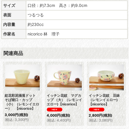
サイズ
口径：約7.3cm 高さ：約9.0cm
表面
つるつる
内容量
約230cc
作家名
nicorico 林 理子
関連商品
紋花彩泥掻落ドット
イッチン花紋 マグカ
イッチン花紋 豆鉢
そば猪口・カップ
ップ （大）（レモンイ
（レモンイエロー)
（小）（レモンイエロ
エロー)【nicorico】
【nicorico】
ー） 【nicorico】
3,000
円
(税別)
4,000
円
(税別)
2,800
円
(税別)
(
税込
:
3,300
円
)
(
税込
:
4,400
円
)
(
税込
:
3,080
円
)