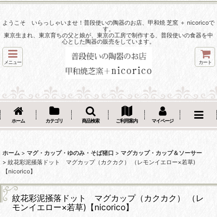
ようこそ いらっしゃいませ！普段使いの陶器のお店、甲和焼 芝窯 ＋ nicoricoで
す。
東京生まれ、東京育ちの父と娘が、東京の工房で制作する、普段使いの食器を中
心とした陶器の販売をしています。
メニュー
カート
ホーム
カテゴリ
商品検索
ご利用案内
マイページ
ホーム
>
マグ・カップ・ゆのみ・そば猪口
>
マグカップ・カップ＆ソーサー
>
紋花彩泥掻落ドット マグカップ（カクカク） （レモンイエロー×若草)
【nicorico】
紋花彩泥掻落ドット マグカップ（カクカク） （レ
モンイエロー×若草)【nicorico】