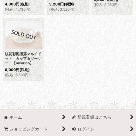
4,300
円
(税別)
3,200
円
(税別)
(
税込
:
3,850
円
)
(
税込
:
4,730
円
)
(
税込
:
3,520
円
)
紋花彩泥掻落マルチド
ット カップ＆ソーサ
ー 【nicorico】
6,000
円
(税別)
(
税込
:
6,600
円
)
ホーム
新規登録はこちら
ショッピングカート
ログイン