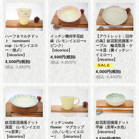
ハーフ＆マルチドッ
イッチン幾何学花紋
【アウトレット：旧作
ト naminami
鉢（レモンイエロー×
の為】紋花彩泥掻落マ
cup（レモンイエロ
ピンク）
ーブル 輪花取皿・ケ
ー・焼〆）
【nicorico】
ーキ皿（裏イッチン・
【nicorico】
イエロー）
4,500
円
(税別)
【nicorico】
3,500
円
(税別)
(
税込
:
4,950
円
)
(
税込
:
3,850
円
)
4,000
円
(税別)
(
税込
:
4,400
円
)
紋花彩泥掻落ドット
イッチンcute
紋花彩泥掻落ドット
深皿 (レモンイエロ
flower マグカップ
平鉢（若草×水色）
ー×若草）
（小／レモンイエロ
【nicorico】
【nicorico】
ー） 【nicorico】
3,500
円
(税別)