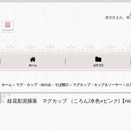
東京生まれ、東
メニュー
ホーム
カテゴリ
ホーム
>
マグ・カップ・ゆのみ・そば猪口
>
マグカップ・カップ＆ソーサー
>
紋
紋花彩泥掻落 マグカップ （ころん/水色×ピンク)【nico