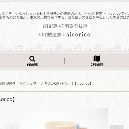
ようこそ いらっしゃいませ！普段使いの陶器のお店、甲和焼 芝窯 ＋ nicoricoです
京育ちの父と娘が、東京の工房で制作する、普段使いの食器を中心とした陶器の販
商品検索
ご利用案内
花彩泥掻落 マグカップ （ころん/水色×ピンク)【nicorico】
rico】