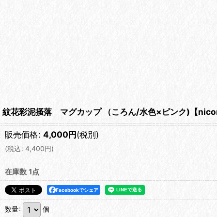
紋花彩泥掻落 マグカップ （ころん/水色×ピンク)【nicor
販売価格
:
4,000
円
(税別)
(
税込
:
4,400
円
)
在庫数 1点
Facebookでシェア
数量
:
個