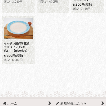
(
税込
:
3,080
円
)
(
税込
:
4,070
円
)
6,500
円
(税別)
(
税込
:
7,150
円
)
イッチン幾何学花紋
中皿（ピンク×水
色） 【nicorico】
4,800
円
(税別)
(
税込
:
5,280
円
)
ホーム
新規登録はこちら