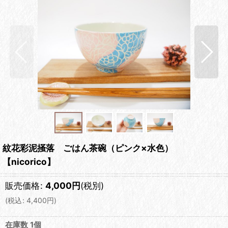
紋花彩泥掻落 ごはん茶碗（ピンク×水色）
【nicorico】
販売価格
:
4,000
円
(税別)
(
税込
:
4,400
円
)
在庫数 1個