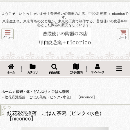
ようこそ いらっしゃいませ！普段使いの陶器のお店、甲和焼 芝窯 ＋ nicoricoで
す。
東京生まれ、東京育ちの父と娘が、東京の工房で制作する、普段使いの食器を中
心とした陶器の販売をしています。
メニュー
カート
ホーム
カテゴリ
商品検索
ご利用案内
マイページ
ホーム
>
飯碗・鉢・どんぶり
>
ごはん茶碗
>
紋花彩泥掻落 ごはん茶碗（ピンク×水色） 【nicorico】
紋花彩泥掻落 ごはん茶碗（ピンク×水色）
【nicorico】