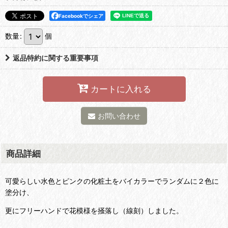
Facebookでシェア
数量
:
個
返品特約に関する重要事項
カートに入れる
お問い合わせ
商品詳細
可愛らしい水色とピンクの化粧土をバイカラーでランダムに２色に
塗分け、
更にフリーハンドで花模様を掻落し（線刻）しました。