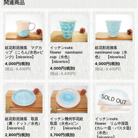
関連商品
紋花彩泥掻落 マグカ
イッチンcute
紋花彩泥掻落
ップ （ころん/水色×ピ
flower naminami
naminami cup（水
ンク)【nicorico】
cup（水色）
色） 【nicorico】
【nicorico】
4,000
円
(税別)
4,000
円
(税別)
4,000
円
(税別)
(
税込
:
4,400
円
)
(
税込
:
4,400
円
)
(
税込
:
4,400
円
)
紋花彩泥掻落 取皿
イッチン幾何学花紋
イッチンcute
（裏：ドット／水色）
取皿（水色×ピン
flower リム中深皿
【nicorico】
ク） 【nicorico】
(カレー皿・パスタ皿)
（水色）
2,800
円
(税別)
3,700
円
(税別)
【nicorico】