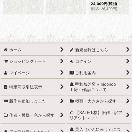
24,000
円
(税別)
(
税込
:
26,400
円
)
ホーム
新規登録はこちら
ショッピングカート
ログイン
マイページ
ご利用案内
甲和焼芝窯 + nicorico
特定商取引法表示
工房・作品について
新作を追加しました
種類・大きさから探す
【SALE価格】旧作・訳ア
作者・模様・色から探す
リアウトレット
貫入（かんにゅう）につ
器の取り扱いについて