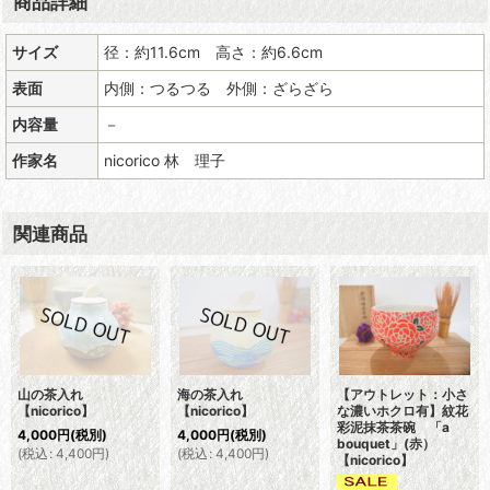
商品詳細
サイズ
径：約11.6cm 高さ：約6.6cm
表面
内側：つるつる 外側：ざらざら
内容量
－
作家名
nicorico 林 理子
関連商品
山の茶入れ
海の茶入れ
【アウトレット：小さ
【nicorico】
【nicorico】
な濃いホクロ有】紋花
彩泥抹茶茶碗 「a
4,000
円
(税別)
4,000
円
(税別)
bouquet」(赤）
(
税込
:
4,400
円
)
(
税込
:
4,400
円
)
【nicorico】