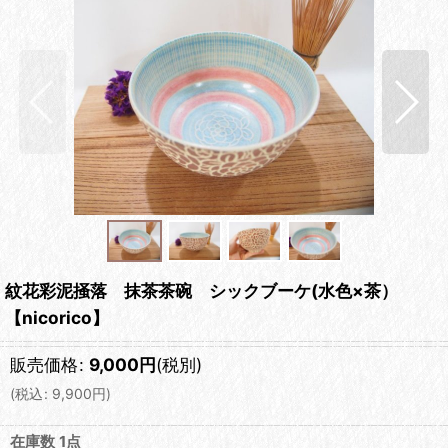
紋花彩泥掻落 抹茶茶碗 シックブーケ(水色×茶）
【nicorico】
販売価格
:
9,000
円
(税別)
(
税込
:
9,900
円
)
在庫数 1点