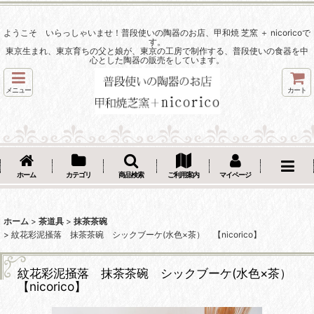
ようこそ いらっしゃいませ！普段使いの陶器のお店、甲和焼 芝窯 ＋ nicoricoで
す。
東京生まれ、東京育ちの父と娘が、東京の工房で制作する、普段使いの食器を中
心とした陶器の販売をしています。
メニュー
カート
ホーム
カテゴリ
商品検索
ご利用案内
マイページ
ホーム
>
茶道具
>
抹茶茶碗
>
紋花彩泥掻落 抹茶茶碗 シックブーケ(水色×茶） 【nicorico】
紋花彩泥掻落 抹茶茶碗 シックブーケ(水色×茶）
【nicorico】