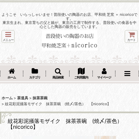
ようこそ いらっしゃいませ！普段使いの陶器のお店、甲和焼 芝窯 ＋ nicoricoで
す。
東京生まれ、東京育ちの父と娘が、東京の工房で制作する、普段使いの食器を中
心とした陶器の販売をしています。
メニュー
カート
ホーム
カテゴリ
商品検索
ご利用案内
マイページ
ホーム
>
茶道具
>
抹茶茶碗
>
紋花彩泥掻落モザイク 抹茶茶碗 (焼〆/茶色） 【nicorico】
紋花彩泥掻落モザイク 抹茶茶碗 (焼〆/茶色）
【nicorico】