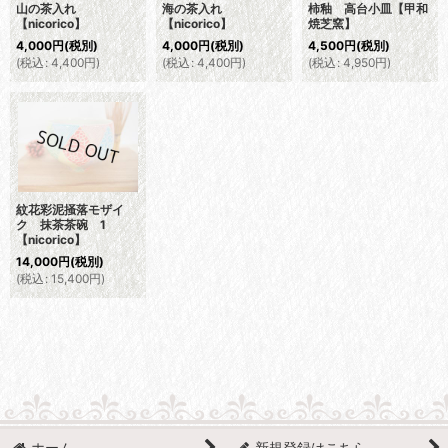
山の茶入れ
海の茶入れ
柿釉 高台小皿【甲和
【nicorico】
【nicorico】
焼芝窯】
4,000
円
(税別)
4,000
円
(税別)
4,500
円
(税別)
(
税込
:
4,400
円
)
(
税込
:
4,400
円
)
(
税込
:
4,950
円
)
紋花彩泥掻落モザイ
ク 抹茶茶碗 1
【nicorico】
14,000
円
(税別)
(
税込
:
15,400
円
)
ホーム
新規登録はこちら