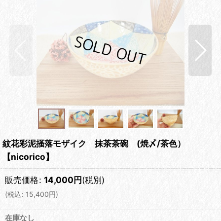
紋花彩泥掻落モザイク 抹茶茶碗 (焼〆/茶色）
【nicorico】
販売価格
:
14,000
円
(税別)
(
税込
:
15,400
円
)
在庫なし