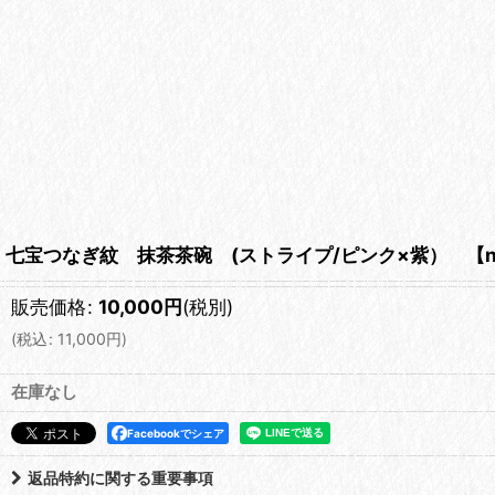
七宝つなぎ紋 抹茶茶碗 (ストライプ/ピンク×紫） 【nic
販売価格
:
10,000
円
(税別)
(
税込
:
11,000
円
)
在庫なし
Facebookでシェア
返品特約に関する重要事項