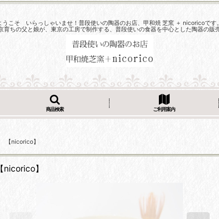
ようこそ いらっしゃいませ！普段使いの陶器のお店、甲和焼 芝窯 ＋ nicoricoです
京育ちの父と娘が、東京の工房で制作する、普段使いの食器を中心とした陶器の販
商品検索
ご利用案内
icorico】
corico】