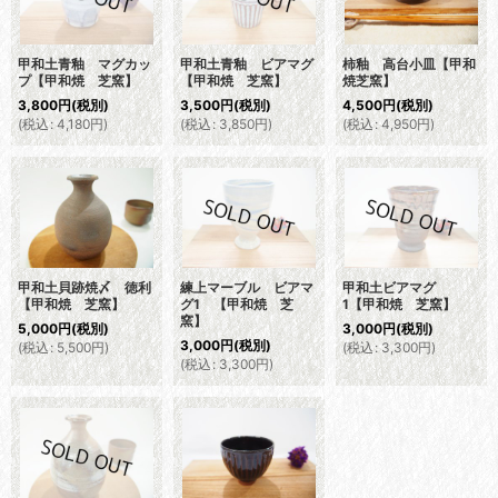
甲和土青釉 マグカッ
甲和土青釉 ビアマグ
柿釉 高台小皿【甲和
プ【甲和焼 芝窯】
【甲和焼 芝窯】
焼芝窯】
3,800
円
(税別)
3,500
円
(税別)
4,500
円
(税別)
(
税込
:
4,180
円
)
(
税込
:
3,850
円
)
(
税込
:
4,950
円
)
甲和土貝跡焼〆 徳利
練上マーブル ビアマ
甲和土ビアマグ
【甲和焼 芝窯】
グ1 【甲和焼 芝
1【甲和焼 芝窯】
窯】
5,000
円
(税別)
3,000
円
(税別)
3,000
円
(税別)
(
税込
:
5,500
円
)
(
税込
:
3,300
円
)
(
税込
:
3,300
円
)