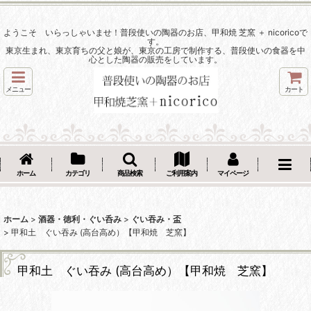
ようこそ いらっしゃいませ！普段使いの陶器のお店、甲和焼 芝窯 ＋ nicoricoで
す。
東京生まれ、東京育ちの父と娘が、東京の工房で制作する、普段使いの食器を中
心とした陶器の販売をしています。
メニュー
カート
ホーム
カテゴリ
商品検索
ご利用案内
マイページ
ホーム
>
酒器・徳利・ぐい呑み
>
ぐい吞み・盃
>
甲和土 ぐい吞み (高台高め）【甲和焼 芝窯】
甲和土 ぐい吞み (高台高め）【甲和焼 芝窯】