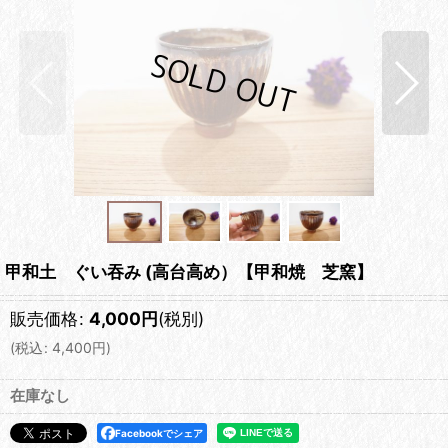
甲和土 ぐい吞み (高台高め）【甲和焼 芝窯】
販売価格
:
4,000
円
(税別)
(
税込
:
4,400
円
)
在庫なし
Facebookでシェア