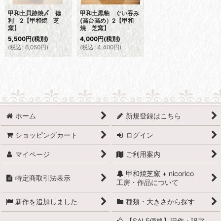
甲和土貝跡焼〆 徳
甲和土黒釉 ぐい吞み
利 2【甲和焼 芝
(高台高め）2【甲和
窯】
焼 芝窯】
5,500
円
(税別)
4,000
円
(税別)
(
税込
:
6,050
円
)
(
税込
:
4,400
円
)
ホーム
新規登録はこちら
ショッピングカート
ログイン
マイページ
ご利用案内
甲和焼芝窯 + nicorico
特定商取引法表示
工房・作品について
新作を追加しました
種類・大きさから探す
【SALE価格】旧作・訳ア