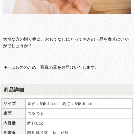
大切な方の贈り物に、おもてなしにとっておきの一品を食卓にいか
がでしょうか？
※一点もののため、写真の器をお届けいたします。
商品詳細
サイズ
直径：約8.1ｃｍ 高さ：約8.9ｃｍ
表面
つるつる
内容量
約170cc
作家名
甲和焼芝窯 林 信弘