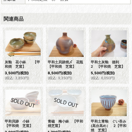
関連商品
灰釉 花小鉢 【甲
甲和土貝跡焼〆 花瓶
甲和土灰釉 徳利
和焼 芝窯】
【甲和焼 芝窯】
2 【甲和焼 芝窯】
3,500
円
(税別)
8,500
円
(税別)
5,500
円
(税別)
(
税込
:
3,850
円
)
(
税込
:
9,350
円
)
(
税込
:
6,050
円
)
甲和貝跡 小鉢
青磁 梅小鉢 【甲和
甲和土青釉 ぐい吞み
【甲和焼 芝窯】
焼芝窯】
(高台高め） 2【甲和
焼 芝窯】