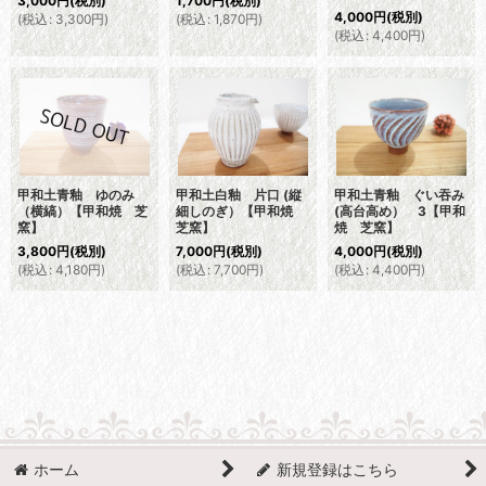
3,000
円
(税別)
1,700
円
(税別)
4,000
円
(税別)
(
税込
:
3,300
円
)
(
税込
:
1,870
円
)
(
税込
:
4,400
円
)
甲和土青釉 ゆのみ
甲和土白釉 片口 (縦
甲和土青釉 ぐい吞み
（横縞）【甲和焼 芝
細しのぎ）【甲和焼
(高台高め） 3【甲和
窯】
芝窯】
焼 芝窯】
3,800
円
(税別)
7,000
円
(税別)
4,000
円
(税別)
(
税込
:
4,180
円
)
(
税込
:
7,700
円
)
(
税込
:
4,400
円
)
ホーム
新規登録はこちら