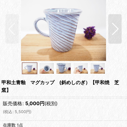
甲和土青釉 マグカップ (斜めしのぎ）【甲和焼 芝
窯】
販売価格
:
5,000
円
(税別)
(
税込
:
5,500
円
)
在庫数 1点