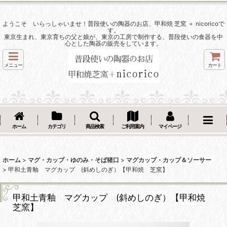
ようこそ いらっしゃいませ！普段使いの陶器のお店、甲和焼 芝窯 ＋ nicoricoで
す。
東京生まれ、東京育ちの父と娘が、東京の工房で制作する、普段使いの食器を中
心とした陶器の販売をしています。
メニュー
カート
ホーム
カテゴリ
商品検索
ご利用案内
マイページ
ホーム
>
マグ・カップ・ゆのみ・そば猪口
>
マグカップ・カップ＆ソーサー
>
甲和土青釉 マグカップ (斜めしのぎ）【甲和焼 芝窯】
甲和土青釉 マグカップ (斜めしのぎ）【甲和焼
芝窯】