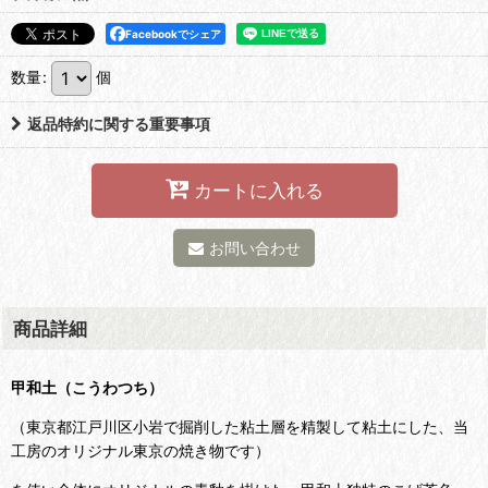
Facebookでシェア
数量
:
個
返品特約に関する重要事項
カートに入れる
お問い合わせ
商品詳細
甲和土（こうわつち）
（東京都江戸川区小岩で掘削した粘土層を精製して粘土にした、当
工房のオリジナル東京の焼き物です）