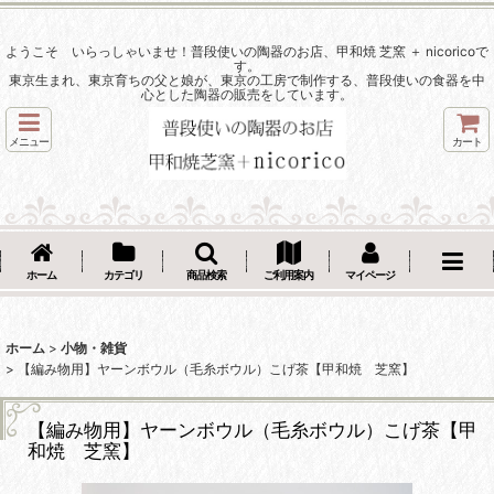
ようこそ いらっしゃいませ！普段使いの陶器のお店、甲和焼 芝窯 ＋ nicoricoで
す。
東京生まれ、東京育ちの父と娘が、東京の工房で制作する、普段使いの食器を中
心とした陶器の販売をしています。
メニュー
カート
ホーム
カテゴリ
商品検索
ご利用案内
マイページ
ホーム
>
小物・雑貨
>
【編み物用】ヤーンボウル（毛糸ボウル）こげ茶【甲和焼 芝窯】
【編み物用】ヤーンボウル（毛糸ボウル）こげ茶【甲
和焼 芝窯】