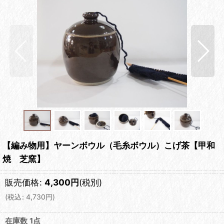
【編み物用】ヤーンボウル（毛糸ボウル）こげ茶【甲和
焼 芝窯】
販売価格
:
4,300
円
(税別)
(
税込
:
4,730
円
)
在庫数 1点