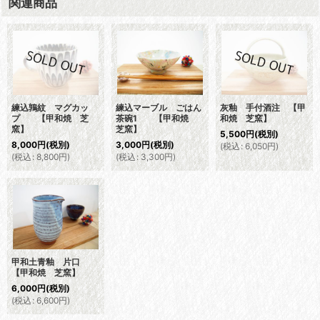
関連商品
練込鶉紋 マグカッ
練込マーブル ごはん
灰釉 手付酒注 【甲
プ 【甲和焼 芝
茶碗1 【甲和焼
和焼 芝窯】
窯】
芝窯】
5,500
円
(税別)
8,000
円
(税別)
3,000
円
(税別)
(
税込
:
6,050
円
)
(
税込
:
8,800
円
)
(
税込
:
3,300
円
)
甲和土青釉 片口
【甲和焼 芝窯】
6,000
円
(税別)
(
税込
:
6,600
円
)