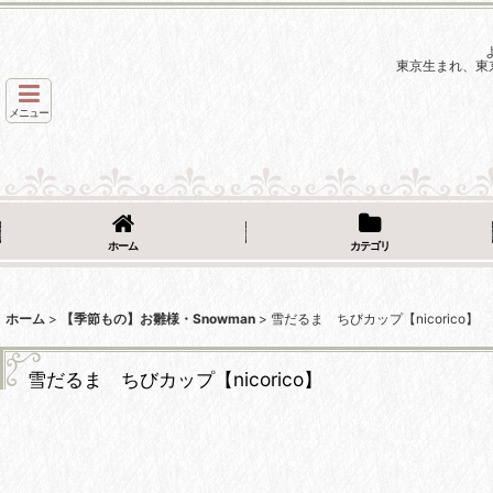
東京生まれ、東
メニュー
ホーム
カテゴリ
ホーム
>
【季節もの】お雛様・Snowman
>
雪だるま ちびカップ【nicorico】
雪だるま ちびカップ【nicorico】