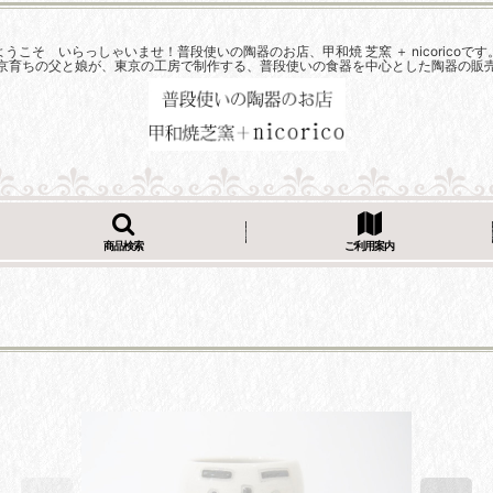
ようこそ いらっしゃいませ！普段使いの陶器のお店、甲和焼 芝窯 ＋ nicoricoです
京育ちの父と娘が、東京の工房で制作する、普段使いの食器を中心とした陶器の販
商品検索
ご利用案内