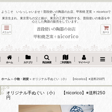
ようこそ いらっしゃいませ！普段使いの陶器のお店、甲和焼 芝窯 ＋ nicoricoで
す。
東京生まれ、東京育ちの父と娘が、東京の工房で制作する、普段使いの食器を中
心とした陶器の販売をしています。
メニュー
カート
ホーム
カテゴリ
商品検索
ご利用案内
マイページ
ホーム
>
小物・雑貨
>
オリジナル手ぬぐい（小） 【nicorico】※送料250円
オリジナル手ぬぐい（小） 【nicorico】※送料250
円