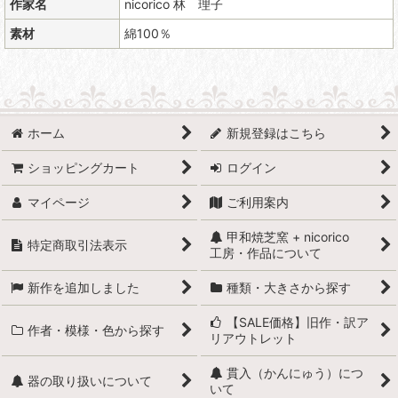
作家名
nicorico 林 理子
素材
綿100％
ホーム
新規登録はこちら
ショッピングカート
ログイン
マイページ
ご利用案内
甲和焼芝窯 + nicorico
特定商取引法表示
工房・作品について
新作を追加しました
種類・大きさから探す
【SALE価格】旧作・訳ア
作者・模様・色から探す
リアウトレット
貫入（かんにゅう）につ
器の取り扱いについて
いて