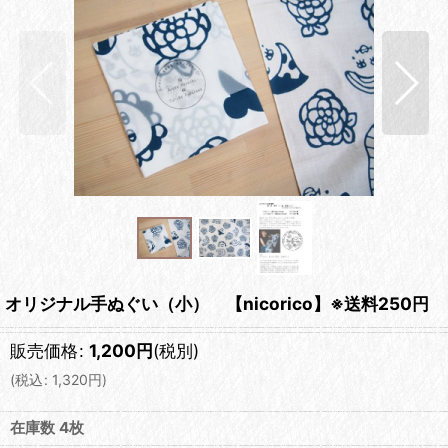
オリジナル手ぬぐい（小） 【nicorico】※送料250円
販売価格
:
1,200
円
(税別)
(
税込
:
1,320
円
)
在庫数 4枚