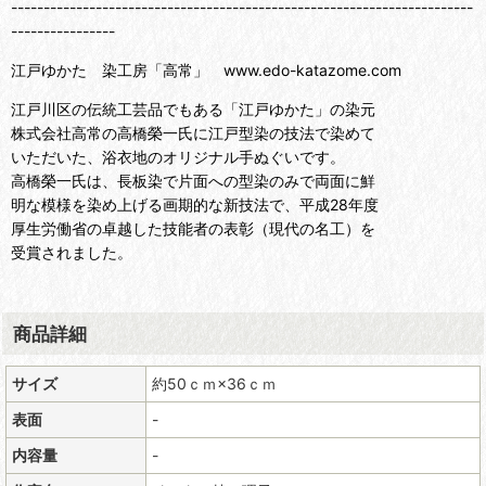
-----------------------------------------------------------------------
----------------
江戸ゆかた 染工房「高常」 www.edo-katazome.com
江戸川区の伝統工芸品でもある「江戸ゆかた」の染元
株式会社高常の高橋榮一氏に江戸型染の技法で染めて
いただいた、浴衣地のオリジナル手ぬぐいです。
高橋榮一氏は、長板染で片面への型染のみで両面に鮮
明な模様を染め上げる画期的な新技法で、平成28年度
厚生労働省の卓越した技能者の表彰（現代の名工）を
受賞されました。
商品詳細
サイズ
約50ｃｍ×36ｃｍ
表面
-
内容量
-