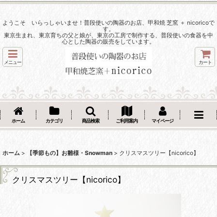
ようこそ いらっしゃいませ！普段使いの陶器のお店、甲和焼 芝窯 ＋ nicoricoで
す。
東京生まれ、東京育ちの父と娘が、東京の工房で制作する、普段使いの食器を中
心とした陶器の販売をしています。
メニュー
カート
ホーム
カテゴリ
商品検索
ご利用案内
マイページ
ホーム
>
【季節もの】お雛様・Snowman
>
クリスマスツリー【nicorico】
クリスマスツリー【nicorico】