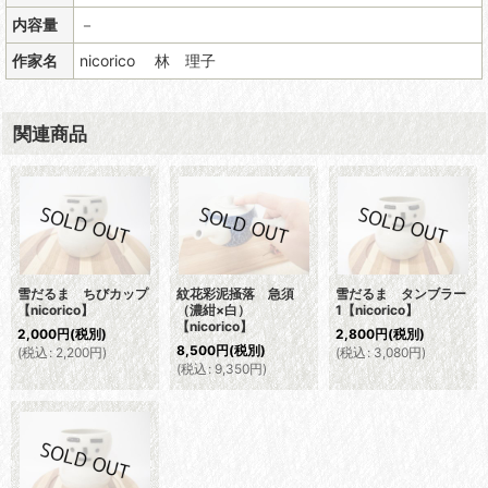
内容量
－
作家名
nicorico 林 理子
関連商品
雪だるま ちびカップ
紋花彩泥掻落 急須
雪だるま タンブラー
【nicorico】
（濃紺×白）
1【nicorico】
【nicorico】
2,000
円
(税別)
2,800
円
(税別)
8,500
円
(税別)
(
税込
:
2,200
円
)
(
税込
:
3,080
円
)
(
税込
:
9,350
円
)