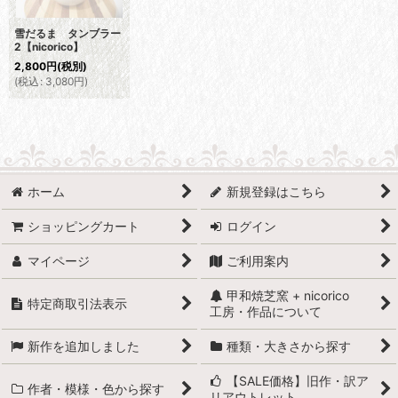
雪だるま タンブラー
2【nicorico】
2,800
円
(税別)
(
税込
:
3,080
円
)
ホーム
新規登録はこちら
ショッピングカート
ログイン
マイページ
ご利用案内
甲和焼芝窯 + nicorico
特定商取引法表示
工房・作品について
新作を追加しました
種類・大きさから探す
【SALE価格】旧作・訳ア
作者・模様・色から探す
リアウトレット