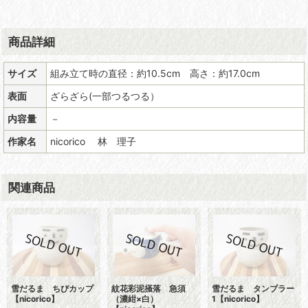
商品詳細
サイズ
組み立て時の直径：約10.5cm 高さ：約17.0cm
表面
ざらざら(一部つるつる）
内容量
－
作家名
nicorico 林 理子
関連商品
雪だるま ちびカップ
紋花彩泥掻落 急須
雪だるま タンブラー
【nicorico】
（濃紺×白）
1【nicorico】