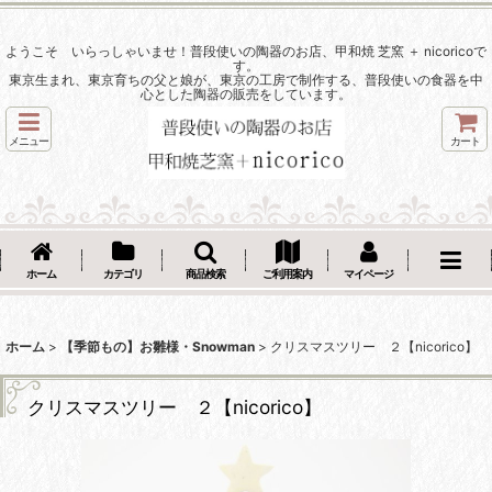
ようこそ いらっしゃいませ！普段使いの陶器のお店、甲和焼 芝窯 ＋ nicoricoで
す。
東京生まれ、東京育ちの父と娘が、東京の工房で制作する、普段使いの食器を中
心とした陶器の販売をしています。
メニュー
カート
ホーム
カテゴリ
商品検索
ご利用案内
マイページ
ホーム
>
【季節もの】お雛様・Snowman
>
クリスマスツリー ２【nicorico】
クリスマスツリー ２【nicorico】