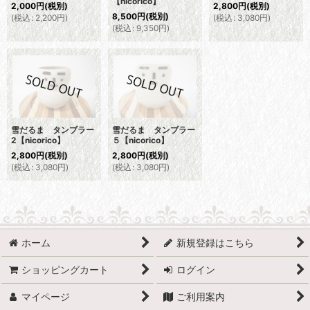
【nicorico】
2,000
円
(税別)
2,800
円
(税別)
8,500
円
(税別)
(
税込
:
2,200
円
)
(
税込
:
3,080
円
)
(
税込
:
9,350
円
)
雪だるま タンブラー
雪だるま タンブラー
2【nicorico】
５【nicorico】
2,800
円
(税別)
2,800
円
(税別)
(
税込
:
3,080
円
)
(
税込
:
3,080
円
)
ホーム
新規登録はこちら
ショッピングカート
ログイン
マイページ
ご利用案内