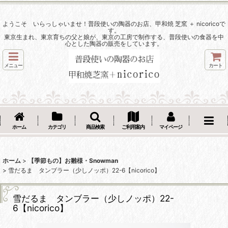
ようこそ いらっしゃいませ！普段使いの陶器のお店、甲和焼 芝窯 ＋ nicoricoで
す。
東京生まれ、東京育ちの父と娘が、東京の工房で制作する、普段使いの食器を中
心とした陶器の販売をしています。
メニュー
カート
ホーム
カテゴリ
商品検索
ご利用案内
マイページ
ホーム
>
【季節もの】お雛様・Snowman
>
雪だるま タンブラー（少しノッポ）22-6【nicorico】
雪だるま タンブラー（少しノッポ）22-
6【nicorico】