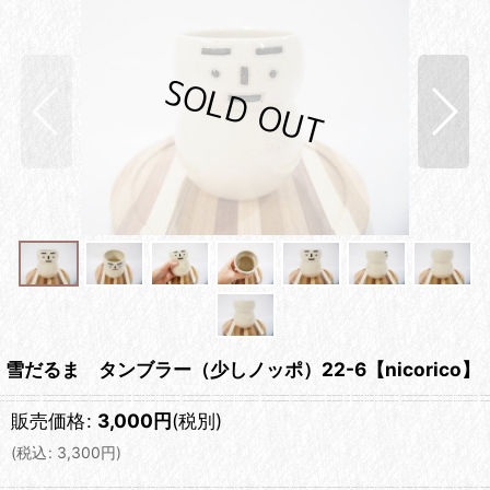
雪だるま タンブラー（少しノッポ）22-6【nicorico】
販売価格
:
3,000
円
(税別)
(
税込
:
3,300
円
)