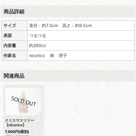
商品詳細
サイズ
直径：約7.3cm 高さ：約9.5cm
表面
つるつる
内容量
約260cc
作家名
nicorico 林 理子
関連商品
クリスマスツリー
【nicorico】
7,000
円
(税別)