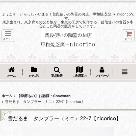
ようこそ いらっしゃいませ！普段使いの陶器のお店、甲和焼 芝窯 ＋ nicoricoで
す。
東京生まれ、東京育ちの父と娘が、東京の工房で制作する、普段使いの食器を中
心とした陶器の販売をしています。
メニュー
カート
ホーム
カテゴリ
商品検索
ご利用案内
マイページ
ホーム
>
【季節もの】お雛様・Snowman
>
雪だるま タンブラー（ミニ）22-7【nicorico】
雪だるま タンブラー（ミニ）22-7【nicorico】