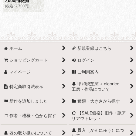
7,000
円
(税別)
(
税込
:
7,700
円
)
ホーム
新規登録はこちら
ショッピングカート
ログイン
マイページ
ご利用案内
甲和焼芝窯 + nicorico
特定商取引法表示
工房・作品について
新作を追加しました
種類・大きさから探す
【SALE価格】旧作・訳ア
作者・模様・色から探す
リアウトレット
貫入（かんにゅう）につ
器の取り扱いについて
いて