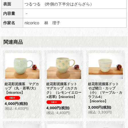
表面
つるつる (外側の下半分はざらざら）
内容量
－
作家名
nicorico 林 理子
関連商品
紋花彩泥掻落 マグカ
紋花彩泥掻落ドット
紋花彩泥掻落ドット
ップ （丸・若草/大）
マグカップ（カクカ
そば猪口・カップ
【nicorico】
ク） （レモンイエロー
（小）（マーブル・カ
×若草)【nicorico】
ラフル4）
【nicorico】
4,000
円
(税別)
3,000
円
(税別)
4,000
円
(税別)
(
税込
:
4,400
円
)
(
税込
:
3,300
円
)
(
税込
:
4,400
円
)