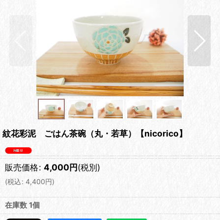
紋花彩泥 ごはん茶碗（丸・若草）【nicorico】
販売価格
:
4,000
円
(税別)
(
税込
:
4,400
円
)
在庫数 1個