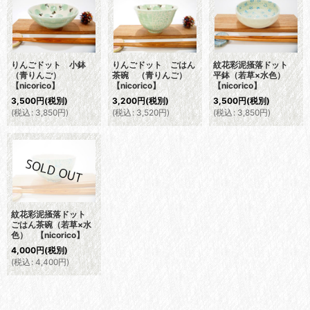
りんごドット 小鉢
りんごドット ごはん
紋花彩泥掻落ドット
（青りんご）
茶碗 （青りんご）
平鉢（若草×水色）
【nicorico】
【nicorico】
【nicorico】
3,500
円
(税別)
3,200
円
(税別)
3,500
円
(税別)
(
税込
:
3,850
円
)
(
税込
:
3,520
円
)
(
税込
:
3,850
円
)
紋花彩泥掻落ドット
ごはん茶碗（若草×水
色） 【nicorico】
4,000
円
(税別)
(
税込
:
4,400
円
)