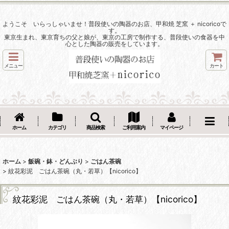
ようこそ いらっしゃいませ！普段使いの陶器のお店、甲和焼 芝窯 ＋ nicoricoで
す。
東京生まれ、東京育ちの父と娘が、東京の工房で制作する、普段使いの食器を中
心とした陶器の販売をしています。
メニュー
カート
ホーム
カテゴリ
商品検索
ご利用案内
マイページ
ホーム
>
飯碗・鉢・どんぶり
>
ごはん茶碗
>
紋花彩泥 ごはん茶碗（丸・若草）【nicorico】
紋花彩泥 ごはん茶碗（丸・若草）【nicorico】