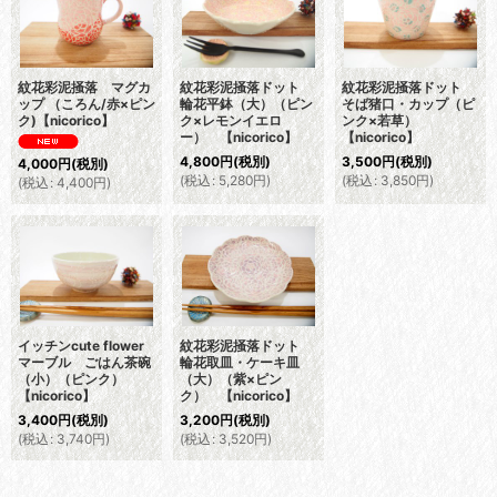
紋花彩泥掻落 マグカ
紋花彩泥掻落ドット
紋花彩泥掻落ドット
ップ （ころん/赤×ピン
輪花平鉢（大）（ピン
そば猪口・カップ（ピ
ク)【nicorico】
ク×レモンイエロ
ンク×若草）
ー） 【nicorico】
【nicorico】
4,800
円
(税別)
3,500
円
(税別)
4,000
円
(税別)
(
税込
:
5,280
円
)
(
税込
:
3,850
円
)
(
税込
:
4,400
円
)
イッチンcute flower
紋花彩泥掻落ドット
マーブル ごはん茶碗
輪花取皿・ケーキ皿
（小）（ピンク）
（大）（紫×ピン
【nicorico】
ク） 【nicorico】
3,400
円
(税別)
3,200
円
(税別)
(
税込
:
3,740
円
)
(
税込
:
3,520
円
)