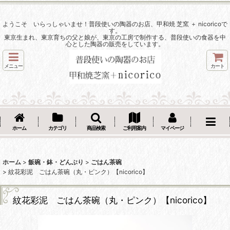
ようこそ いらっしゃいませ！普段使いの陶器のお店、甲和焼 芝窯 ＋ nicoricoで
す。
東京生まれ、東京育ちの父と娘が、東京の工房で制作する、普段使いの食器を中
心とした陶器の販売をしています。
メニュー
カート
ホーム
カテゴリ
商品検索
ご利用案内
マイページ
ホーム
>
飯碗・鉢・どんぶり
>
ごはん茶碗
>
紋花彩泥 ごはん茶碗（丸・ピンク）【nicorico】
紋花彩泥 ごはん茶碗（丸・ピンク）【nicorico】