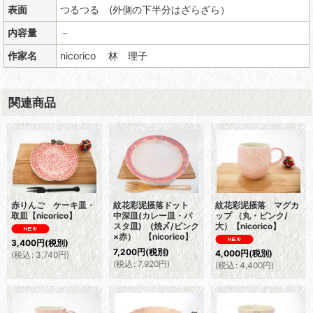
表面
つるつる (外側の下半分はざらざら）
内容量
－
作家名
nicorico 林 理子
関連商品
赤りんご ケーキ皿・
紋花彩泥掻落ドット
紋花彩泥掻落 マグカ
取皿【nicorico】
中深皿(カレー皿・パ
ップ （丸・ピンク/
スタ皿) (焼〆/ピンク
大）【nicorico】
×赤） 【nicorico】
3,400
円
(税別)
7,200
円
(税別)
4,000
円
(税別)
(
税込
:
3,740
円
)
(
税込
:
7,920
円
)
(
税込
:
4,400
円
)