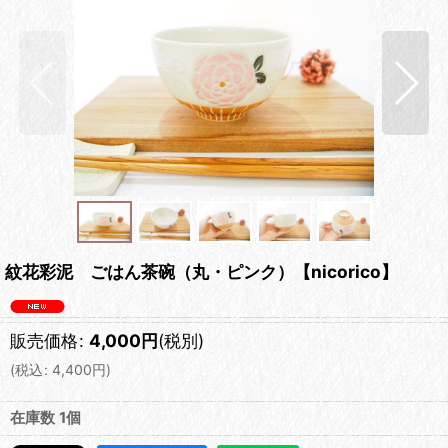
紋花彩泥 ごはん茶碗（丸・ピンク）【nicorico】
販売価格
:
4,000
円
(税別)
(
税込
:
4,400
円
)
在庫数 1個