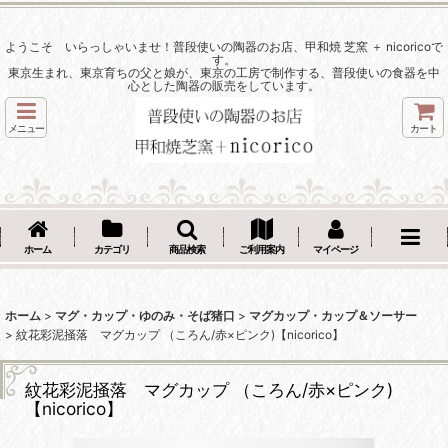
ようこそ いらっしゃいませ！普段使いの陶器のお店、甲和焼 芝窯 ＋ nicoricoで
す。
東京生まれ、東京育ちの父と娘が、東京の工房で制作する、普段使いの食器を中
心とした陶器の販売をしています。
メニュー
カート
ホーム
カテゴリ
商品検索
ご利用案内
マイページ
ホーム
>
マグ・カップ・ゆのみ・そば猪口
>
マグカップ・カップ＆ソーサー
>
紋花彩泥掻落 マグカップ （ころん/赤×ピンク)【nicorico】
紋花彩泥掻落 マグカップ （ころん/赤×ピンク)
【nicorico】