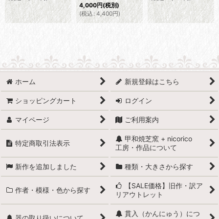
4,000
円
(税別)
(
税込
:
4,400
円
)
ホーム
新規登録はこちら
ショッピングカート
ログイン
マイページ
ご利用案内
甲和焼芝窯 + nicorico
特定商取引法表示
工房・作品について
新作を追加しました
種類・大きさから探す
【SALE価格】旧作・訳ア
作者・模様・色から探す
リアウトレット
貫入（かんにゅう）につ
器の取り扱いについて