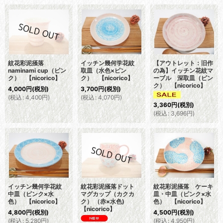
紋花彩泥掻落
イッチン幾何学花紋
【アウトレット：旧作
naminami cup（ピン
取皿（水色×ピン
の為】イッチン花紋マ
ク） 【nicorico】
ク） 【nicorico】
ーブル 深取皿（ピン
ク） 【nicorico】
4,000
円
(税別)
3,700
円
(税別)
(
税込
:
4,400
円
)
(
税込
:
4,070
円
)
3,360
円
(税別)
(
税込
:
3,696
円
)
イッチン幾何学花紋
紋花彩泥掻落ドット
紋花彩泥掻落 ケーキ
中皿（ピンク×水
マグカップ（カクカ
皿・中皿（ピンク×水
色） 【nicorico】
ク） （赤×水色)
色） 【nicorico】
【nicorico】
4,800
円
(税別)
4,500
円
(税別)
(
税込
:
5,280
円
)
(
税込
:
4,950
円
)