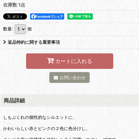
在庫数 1点
Facebookでシェア
数量
:
個
返品特約に関する重要事項
カートに入れる
お問い合わせ
商品詳細
しもぶくれの個性的なシルエットに、
かわいらしい赤とピンクの２色に色分けし、