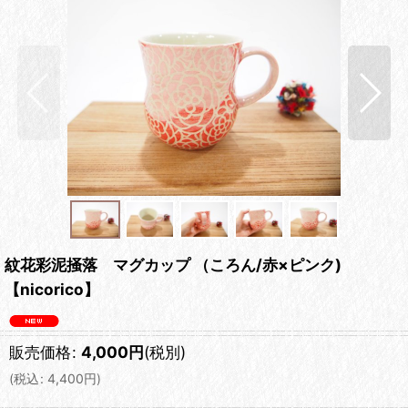
紋花彩泥掻落 マグカップ （ころん/赤×ピンク)
【nicorico】
販売価格
:
4,000
円
(税別)
(
税込
:
4,400
円
)