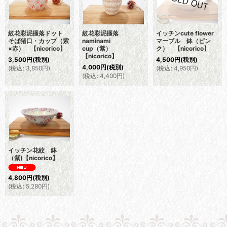
紋花彩泥掻落ドット
紋花彩泥掻落
イッチンcute flower
そば猪口・カップ（紫
naminami
マーブル 鉢（ピン
×赤） 【nicorico】
cup（紫）
ク） 【nicorico】
【nicorico】
3,500
円
(税別)
4,500
円
(税別)
4,000
円
(税別)
(
税込
:
3,850
円
)
(
税込
:
4,950
円
)
(
税込
:
4,400
円
)
イッチン花紋 鉢
（紫)【nicorico】
4,800
円
(税別)
(
税込
:
5,280
円
)