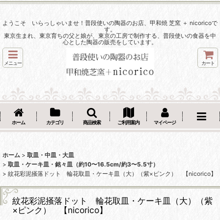
ようこそ いらっしゃいませ！普段使いの陶器のお店、甲和焼 芝窯 ＋ nicoricoで
す。
東京生まれ、東京育ちの父と娘が、東京の工房で制作する、普段使いの食器を中
心とした陶器の販売をしています。
メニュー
カート
ホーム
カテゴリ
商品検索
ご利用案内
マイページ
ホーム
>
取皿・中皿・大皿
>
取皿・ケーキ皿・銘々皿（約10〜16.5cm/約3〜5.5寸）
>
紋花彩泥掻落ドット 輪花取皿・ケーキ皿（大）（紫×ピンク） 【nicorico】
紋花彩泥掻落ドット 輪花取皿・ケーキ皿（大）（紫
×ピンク） 【nicorico】