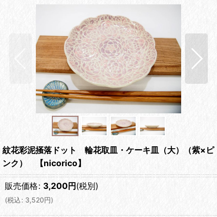
紋花彩泥掻落ドット 輪花取皿・ケーキ皿（大）（紫×ピ
ンク） 【nicorico】
販売価格
:
3,200
円
(税別)
(
税込
:
3,520
円
)