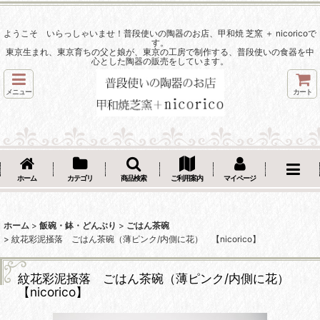
ようこそ いらっしゃいませ！普段使いの陶器のお店、甲和焼 芝窯 ＋ nicoricoで
す。
東京生まれ、東京育ちの父と娘が、東京の工房で制作する、普段使いの食器を中
心とした陶器の販売をしています。
メニュー
カート
ホーム
カテゴリ
商品検索
ご利用案内
マイページ
ホーム
>
飯碗・鉢・どんぶり
>
ごはん茶碗
>
紋花彩泥掻落 ごはん茶碗（薄ピンク/内側に花） 【nicorico】
紋花彩泥掻落 ごはん茶碗（薄ピンク/内側に花）
【nicorico】