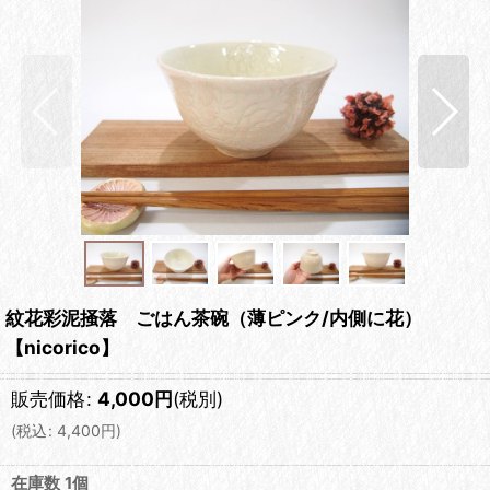
紋花彩泥掻落 ごはん茶碗（薄ピンク/内側に花）
【nicorico】
販売価格
:
4,000
円
(税別)
(
税込
:
4,400
円
)
在庫数 1個