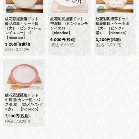
紋花彩泥掻落ドット
紋花彩泥掻落ドット
紋花彩泥掻落ドット
輪花取皿・ケーキ皿
中深皿 (ピンク×レモ
輪花取皿・ケーキ皿
（大）（ピンク×レモ
ンイエロー）
（大）（ピンク×
ンイエロー）-2
【nicorico】
紫） 【nicorico】
【nicorico】
6,000
円
(税別)
3,200
円
(税別)
3,200
円
(税別)
(
税込
:
6,600
円
)
(
税込
:
3,520
円
)
(
税込
:
3,520
円
)
紋花彩泥掻落ドット
中深皿(カレー皿・パ
スタ皿) (焼〆/ピンク
×赤） 【nicorico】
7,200
円
(税別)
(
税込
:
7,920
円
)