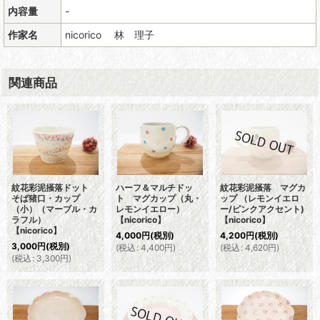
内容量
-
作家名
nicorico 林 理子
関連商品
紋花彩泥掻落ドット
ハーフ＆マルチドッ
紋花彩泥掻落 マグカ
そば猪口・カップ
ト マグカップ（丸・
ップ （レモンイエロ
（小）（マーブル・カ
レモンイエロー）
ー/ピンクアクセント)
ラフル）
【nicorico】
【nicorico】
【nicorico】
4,000
円
(税別)
4,200
円
(税別)
3,000
円
(税別)
(
税込
:
4,400
円
)
(
税込
:
4,620
円
)
(
税込
:
3,300
円
)