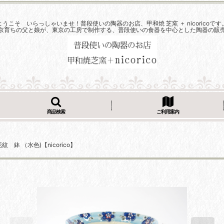
ようこそ いらっしゃいませ！普段使いの陶器のお店、甲和焼 芝窯 ＋ nicoricoです
京育ちの父と娘が、東京の工房で制作する、普段使いの食器を中心とした陶器の販
商品検索
ご利用案内
 鉢 （水色)【nicorico】