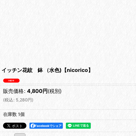
イッチン花紋 鉢 （水色)【nicorico】
販売価格
:
4,800
円
(税別)
(
税込
:
5,280
円
)
在庫数 1個
Facebookでシェア