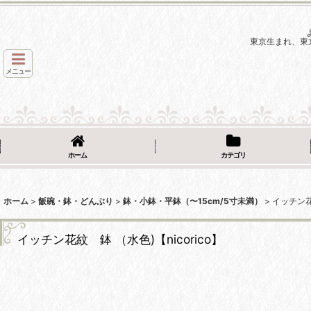
東京生まれ、東
メニュー
ホーム
カテゴリ
ホーム
>
飯碗・鉢・どんぶり
>
鉢・小鉢・平鉢（〜15cm/5寸未満）
>
イッチン花紋
イッチン花紋 鉢 （水色)【nicorico】