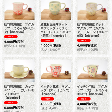
紋花彩泥掻落 マグカ
紋花彩泥掻落ドット
紋花彩泥掻落ドット
ップ （ころん/赤×ピン
マグカップ（カクカ
マグカップ（カクカ
ク)【nicorico】
ク） （レモンイエロー
ク） （レモンイエロー
×若草)【nicorico】
×紫)【nicorico】
4,000
円
(税別)
4,000
円
(税別)
4,000
円
(税別)
(
税込
:
4,400
円
)
(
税込
:
4,400
円
)
(
税込
:
4,400
円
)
紋花彩泥掻落 カップ
イッチン花紋 マグカ
イッチン花紋 マグカ
＆ソーサー（丸・レモ
ップ （大）（ピンク)
ップ （大）（レモンイ
ンイエロー）
【nicorico】
エロー)【nicorico】
【nicorico】
4,000
円
(税別)
4,000
円
(税別)
6,800
円
(税別)
(
税込
:
4,400
円
)
(
税込
:
4,400
円
)
(
税込
:
7,480
円
)