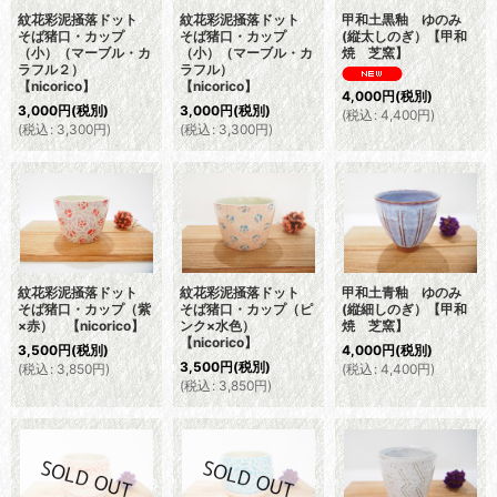
紋花彩泥掻落ドット
紋花彩泥掻落ドット
甲和土黒釉 ゆのみ
そば猪口・カップ
そば猪口・カップ
(縦太しのぎ）【甲和
（小）（マーブル・カ
（小）（マーブル・カ
焼 芝窯】
ラフル２）
ラフル）
【nicorico】
【nicorico】
4,000
円
(税別)
3,000
円
(税別)
3,000
円
(税別)
(
税込
:
4,400
円
)
(
税込
:
3,300
円
)
(
税込
:
3,300
円
)
紋花彩泥掻落ドット
紋花彩泥掻落ドット
甲和土青釉 ゆのみ
そば猪口・カップ（紫
そば猪口・カップ（ピ
(縦細しのぎ）【甲和
×赤） 【nicorico】
ンク×水色）
焼 芝窯】
【nicorico】
3,500
円
(税別)
4,000
円
(税別)
3,500
円
(税別)
(
税込
:
3,850
円
)
(
税込
:
4,400
円
)
(
税込
:
3,850
円
)