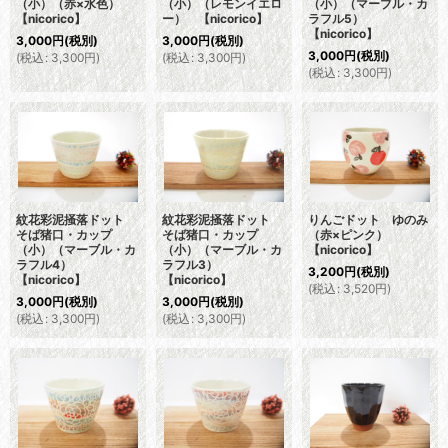
（小）（赤×水色）
（小）（レモンイエロ
（小）（マーブル・カ
【nicorico】
ー） 【nicorico】
ラフル5）
【nicorico】
3,000
円
(税別)
3,000
円
(税別)
3,000
円
(税別)
(
税込
:
3,300
円
)
(
税込
:
3,300
円
)
(
税込
:
3,300
円
)
紋花彩泥掻落ドット
紋花彩泥掻落ドット
りんごドット ゆのみ
そば猪口・カップ
そば猪口・カップ
（赤×ピンク）
（小）（マーブル・カ
（小）（マーブル・カ
【nicorico】
ラフル4）
ラフル3）
3,200
円
(税別)
【nicorico】
【nicorico】
(
税込
:
3,520
円
)
3,000
円
(税別)
3,000
円
(税別)
(
税込
:
3,300
円
)
(
税込
:
3,300
円
)