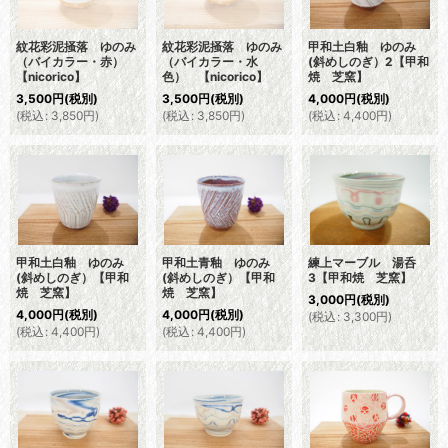
紋花彩泥掻落 ゆのみ
紋花彩泥掻落 ゆのみ
甲和土白釉 ゆのみ
（バイカラー・赤）
（バイカラー・水
(斜めしのぎ）2【甲和
【nicorico】
色） 【nicorico】
焼 芝窯】
3,500
円
(税別)
3,500
円
(税別)
4,000
円
(税別)
(
税込
:
3,850
円
)
(
税込
:
3,850
円
)
(
税込
:
4,400
円
)
甲和土白釉 ゆのみ
甲和土青釉 ゆのみ
練上マーブル 湯呑
(斜めしのぎ）【甲和
(斜めしのぎ）【甲和
3【甲和焼 芝窯】
焼 芝窯】
焼 芝窯】
3,000
円
(税別)
4,000
円
(税別)
4,000
円
(税別)
(
税込
:
3,300
円
)
(
税込
:
4,400
円
)
(
税込
:
4,400
円
)