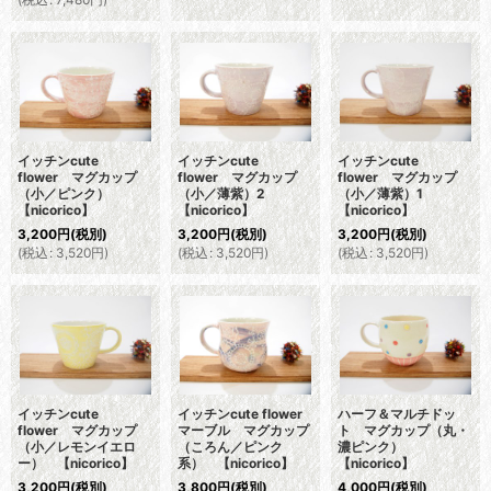
イッチンcute
イッチンcute
イッチンcute
flower マグカップ
flower マグカップ
flower マグカップ
（小／ピンク）
（小／薄紫）2
（小／薄紫）1
【nicorico】
【nicorico】
【nicorico】
3,200
円
(税別)
3,200
円
(税別)
3,200
円
(税別)
(
税込
:
3,520
円
)
(
税込
:
3,520
円
)
(
税込
:
3,520
円
)
イッチンcute
イッチンcute flower
ハーフ＆マルチドッ
flower マグカップ
マーブル マグカップ
ト マグカップ（丸・
（小／レモンイエロ
（ころん／ピンク
濃ピンク）
ー） 【nicorico】
系） 【nicorico】
【nicorico】
3,200
円
(税別)
3,800
円
(税別)
4,000
円
(税別)