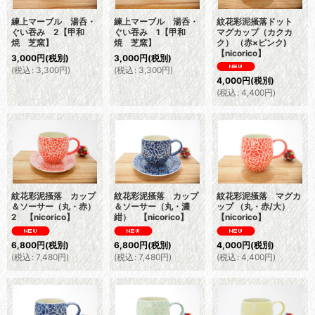
練上マーブル 湯呑・
練上マーブル 湯呑・
紋花彩泥掻落ドット
ぐい吞み 2【甲和
ぐい吞み 1【甲和
マグカップ（カクカ
焼 芝窯】
焼 芝窯】
ク） （赤×ピンク)
【nicorico】
3,000
円
(税別)
3,000
円
(税別)
(
税込
:
3,300
円
)
(
税込
:
3,300
円
)
4,000
円
(税別)
(
税込
:
4,400
円
)
紋花彩泥掻落 カップ
紋花彩泥掻落 カップ
紋花彩泥掻落 マグカ
＆ソーサー（丸・赤）
＆ソーサー（丸・濃
ップ （丸・赤/大）
2 【nicorico】
紺） 【nicorico】
【nicorico】
6,800
円
(税別)
6,800
円
(税別)
4,000
円
(税別)
(
税込
:
7,480
円
)
(
税込
:
7,480
円
)
(
税込
:
4,400
円
)