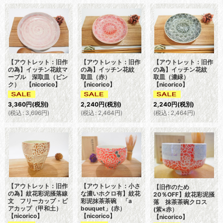
【アウトレット：旧作
【アウトレット：旧作
【アウトレット：旧作
の為】イッチン花紋マ
の為】イッチン花紋
の為】イッチン花紋
ーブル 深取皿（ピン
取皿（赤）
取皿（濃緑）
ク） 【nicorico】
【nicorico】
【nicorico】
3,360
円
(税別)
2,240
円
(税別)
2,240
円
(税別)
(
税込
:
3,696
円
)
(
税込
:
2,464
円
)
(
税込
:
2,464
円
)
【アウトレット：旧作
【アウトレット：小さ
【旧作のため
の為】紋花彩泥掻落線
な濃いホクロ有】紋花
20％OFF】紋花彩泥掻
文 フリーカップ・ビ
彩泥抹茶茶碗 「a
落 抹茶茶碗クロス
アカップ（甲和土）
bouquet」(赤）
(紫×赤）
【nicorico】
【nicorico】
【nicorico】