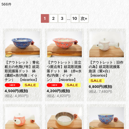
566
件
表示数
:
1
2
3
...
10
次
»
並び順
:
絞り込む
【アウトレット：青化
【アウトレット：目立
【アウトレット：旧作
粧土の色飛び有】紋花
つ斑点有】紋花彩泥掻
の為】紋花彩泥掻落
彩泥掻落ドット 鉢
落ドット 鉢 (赤×水
急須（紫×白）
(濃紺×赤/内側：イッ
色/内側：イッチ
【nicorico】
チン） 【nicorico】
ン） 【nicorico】
6,800
円
(税別)
4,500
円
(税別)
4,200
円
(税別)
(
税込
:
7,480
円
)
(
税込
:
4,950
円
)
(
税込
:
4,620
円
)