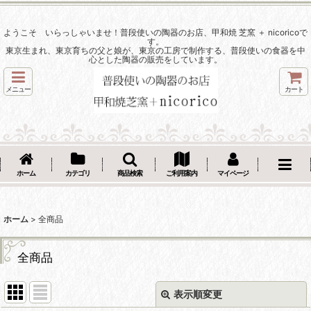
ようこそ いらっしゃいませ！普段使いの陶器のお店、甲和焼 芝窯 ＋ nicoricoで
す。
東京生まれ、東京育ちの父と娘が、東京の工房で制作する、普段使いの食器を中
心とした陶器の販売をしています。
メニュー
カート
ホーム
カテゴリ
商品検索
ご利用案内
マイページ
ホーム
>
全商品
全商品
表示順変更
閉じる