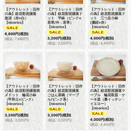
【アウトレット：旧作
【アウトレット：旧作
【アウトレット：旧作
の為】紋花彩泥掻落
の為】紋花彩泥掻落ド
の為】紋花彩泥掻落ド
急須（赤×白）
ット 平鉢（ピンク×
ット 三つ足小鉢
【nicorico】
若草/外：若草）
(濃紺×赤）
【nicorico】
【nicorico】
6,800
円
(税別)
3,200
円
(税別)
4,000
円
(税別)
(
税込
:
7,480
円
)
(
税込
:
3,520
円
)
(
税込
:
4,400
円
)
【アウトレット：旧作
【アウトレット：旧作
【アウトレット：旧作
の為】紋花彩泥掻落焼
の為】紋花彩泥掻落
の為】紋花彩泥掻落マ
〆ドット 輪花小鉢
ごはん茶碗（マーブ
ーブル 輪花取皿・ケ
（甲和土×ピンク）
ル/ピンク系）
ーキ皿（裏イッチン・
【nicorico】
【nicorico】
イエロー）
【nicorico】
3,200
円
(税別)
3,200
円
(税別)
4,000
円
(税別)
(
税込
:
3,520
円
)
(
税込
:
3,520
円
)
(
税込
:
4,400
円
)