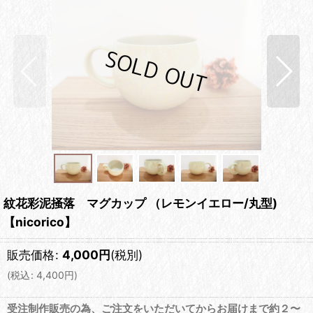
紋花彩泥掻落 マグカップ （レモンイエロー/丸型)
【nicorico】
販売価格
:
4,000
円
(税別)
(
税込
:
4,400
円
)
受注制作販売の為、ご注文をいただいてからお届けまで約２〜