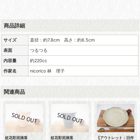
商品詳細
サイズ
直径：約7.8cm 高さ：約6.5cm
表面
つるつる
内容量
約220cc
作家名
nicorico 林 理子
関連商品
紋花彩泥掻落
紋花彩泥掻落
【アウトレット：旧作