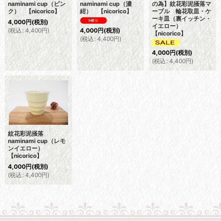
naminami cup（ピン
naminami cup（濃
の為】紋花彩泥掻落マ
ク） 【nicorico】
紺） 【nicorico】
ーブル 輪花取皿・ケ
ーキ皿（裏イッチン・
4,000
円
(税別)
イエロー）
(
税込
:
4,400
円
)
4,000
円
(税別)
【nicorico】
(
税込
:
4,400
円
)
4,000
円
(税別)
(
税込
:
4,400
円
)
紋花彩泥掻落
naminami cup（レモ
ンイエロー）
【nicorico】
4,000
円
(税別)
(
税込
:
4,400
円
)