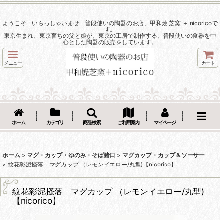
ようこそ いらっしゃいませ！普段使いの陶器のお店、甲和焼 芝窯 ＋ nicoricoで
す。
東京生まれ、東京育ちの父と娘が、東京の工房で制作する、普段使いの食器を中
心とした陶器の販売をしています。
メニュー
カート
ホーム
カテゴリ
商品検索
ご利用案内
マイページ
ホーム
>
マグ・カップ・ゆのみ・そば猪口
>
マグカップ・カップ＆ソーサー
>
紋花彩泥掻落 マグカップ （レモンイエロー/丸型)【nicorico】
紋花彩泥掻落 マグカップ （レモンイエロー/丸型)
【nicorico】