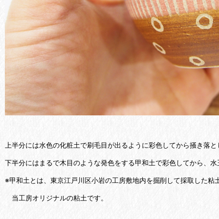
上半分には水色の化粧土で刷毛目が出るように彩色してから掻き落と
下半分にはまるで木目のような発色をする甲和土で彩色してから、水
※甲和土とは、東京江戸川区小岩の工房敷地内を掘削して採取した粘
当工房オリジナルの粘土です。