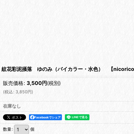
紋花彩泥掻落 ゆのみ（バイカラー・水色） 【nicoric
販売価格
:
3,500
円
(税別)
(
税込
:
3,850
円
)
在庫なし
Facebookでシェア
数量
:
個