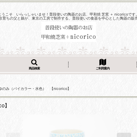
ようこそ いらっしゃいませ！普段使いの陶器のお店、甲和焼 芝窯 ＋ nicoricoです
京育ちの父と娘が、東京の工房で制作する、普段使いの食器を中心とした陶器の販
商品検索
ご利用案内
のみ（バイカラー・水色） 【nicorico】
co】