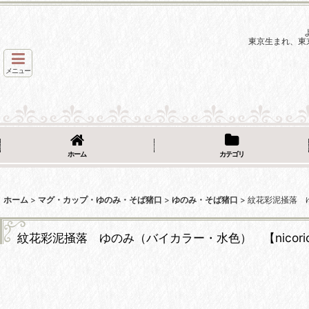
東京生まれ、東
メニュー
ホーム
カテゴリ
ホーム
>
マグ・カップ・ゆのみ・そば猪口
>
ゆのみ・そば猪口
>
紋花彩泥掻落 ゆ
紋花彩泥掻落 ゆのみ（バイカラー・水色） 【nicori