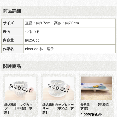
商品詳細
サイズ
直径：約8.7cm 高さ：約7.0cm
表面
つるつる
内容量
約250cc
作家名
nicorico 林 理子
関連商品
練込鶉紋 マグカッ
練込鶉紋カップ＆ソー
長角皿 【甲和焼
プ 【甲和焼 芝
サー 【甲和焼 芝
芝窯】
窯】
窯】
4,000
円
(税別)