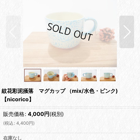
紋花彩泥掻落 マグカップ （mix/水色・ピンク)
【nicorico】
販売価格
:
4,000
円
(税別)
(
税込
:
4,400
円
)
在庫なし