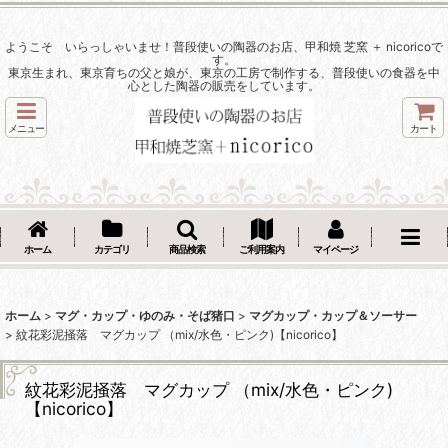
ようこそ いらっしゃいませ！普段使いの陶器のお店、甲和焼 芝窯 ＋ nicoricoで
す。
東京生まれ、東京育ちの父と娘が、東京の工房で制作する、普段使いの食器を中
心とした陶器の販売をしています。
メニュー
カート
ホーム
カテゴリ
商品検索
ご利用案内
マイページ
ホーム
>
マグ・カップ・ゆのみ・そば猪口
>
マグカップ・カップ＆ソーサー
>
紋花彩泥掻落 マグカップ （mix/水色・ピンク)【nicorico】
紋花彩泥掻落 マグカップ （mix/水色・ピンク)
【nicorico】