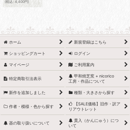
(
税込
:
4,400
円
)
ホーム
新規登録はこちら
ショッピングカート
ログイン
マイページ
ご利用案内
甲和焼芝窯 + nicorico
特定商取引法表示
工房・作品について
新作を追加しました
種類・大きさから探す
【SALE価格】旧作・訳ア
作者・模様・色から探す
リアウトレット
貫入（かんにゅう）につ
器の取り扱いについて
いて