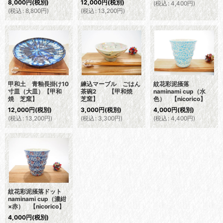
8,000
円
(税別)
12,000
円
(税別)
(
税込
:
4,400
円
)
(
税込
:
8,800
円
)
(
税込
:
13,200
円
)
甲和土 青釉長掛け10
練込マーブル ごはん
紋花彩泥掻落
寸皿（大皿）【甲和
茶碗2 【甲和焼
naminami cup（水
焼 芝窯】
芝窯】
色） 【nicorico】
12,000
円
(税別)
3,000
円
(税別)
4,000
円
(税別)
(
税込
:
13,200
円
)
(
税込
:
3,300
円
)
(
税込
:
4,400
円
)
紋花彩泥掻落ドット
naminami cup（濃紺
×赤） 【nicorico】
4,000
円
(税別)