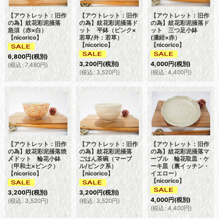
【アウトレット：旧作
【アウトレット：旧作
【アウトレット：旧作
の為】紋花彩泥掻落
の為】紋花彩泥掻落ド
の為】紋花彩泥掻落ド
急須（赤×白）
ット 平鉢（ピンク×
ット 三つ足小鉢
【nicorico】
若草/外：若草）
(濃紺×赤）
【nicorico】
【nicorico】
6,800
円
(税別)
3,200
円
(税別)
4,000
円
(税別)
(
税込
:
7,480
円
)
(
税込
:
3,520
円
)
(
税込
:
4,400
円
)
【アウトレット：旧作
【アウトレット：旧作
【アウトレット：旧作
の為】紋花彩泥掻落焼
の為】紋花彩泥掻落
の為】紋花彩泥掻落マ
〆ドット 輪花小鉢
ごはん茶碗（マーブ
ーブル 輪花取皿・ケ
（甲和土×ピンク）
ル/ピンク系）
ーキ皿（裏イッチン・
【nicorico】
【nicorico】
イエロー）
【nicorico】
3,200
円
(税別)
3,200
円
(税別)
4,000
円
(税別)
(
税込
:
3,520
円
)
(
税込
:
3,520
円
)
(
税込
:
4,400
円
)