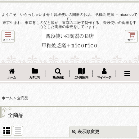
ようこそ いらっしゃいませ！普段使いの陶器のお店、甲和焼 芝窯 ＋ nicoricoで
す。
東京生まれ、東京育ちの父と娘が、東京の工房で制作する、普段使いの食器を中
心とした陶器の販売をしています。
メニュー
カート
ホーム
カテゴリ
商品検索
ご利用案内
マイページ
ホーム
>
全商品
全商品
表示順変更
閉じる