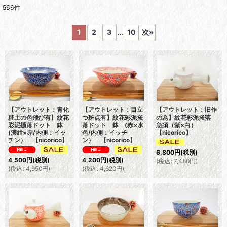
566
件
表示数
:
1
2
3
...
10
次
»
並び順
:
絞り込む
【アウトレット：青化
【アウトレット：目立
【アウトレット：旧作
粧土の色飛び有】紋花
つ斑点有】紋花彩泥掻
の為】紋花彩泥掻落
彩泥掻落ドット 鉢
落ドット 鉢 (赤×水
急須（紫×白）
(濃紺×赤/内側：イッ
色/内側：イッチ
【nicorico】
チン） 【nicorico】
ン） 【nicorico】
6,800
円
(税別)
4,500
円
(税別)
4,200
円
(税別)
(
税込
:
7,480
円
)
(
税込
:
4,950
円
)
(
税込
:
4,620
円
)