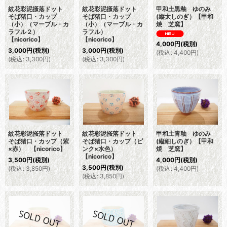
紋花彩泥掻落ドット
紋花彩泥掻落ドット
甲和土黒釉 ゆのみ
そば猪口・カップ
そば猪口・カップ
(縦太しのぎ）【甲和
（小）（マーブル・カ
（小）（マーブル・カ
焼 芝窯】
ラフル２）
ラフル）
【nicorico】
【nicorico】
4,000
円
(税別)
3,000
円
(税別)
3,000
円
(税別)
(
税込
:
4,400
円
)
(
税込
:
3,300
円
)
(
税込
:
3,300
円
)
紋花彩泥掻落ドット
紋花彩泥掻落ドット
甲和土青釉 ゆのみ
そば猪口・カップ（紫
そば猪口・カップ（ピ
(縦細しのぎ）【甲和
×赤） 【nicorico】
ンク×水色）
焼 芝窯】
【nicorico】
3,500
円
(税別)
4,000
円
(税別)
3,500
円
(税別)
(
税込
:
3,850
円
)
(
税込
:
4,400
円
)
(
税込
:
3,850
円
)