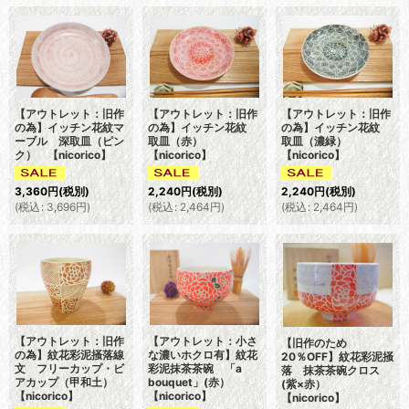
【アウトレット：旧作
【アウトレット：旧作
【アウトレット：旧作
の為】イッチン花紋マ
の為】イッチン花紋
の為】イッチン花紋
ーブル 深取皿（ピン
取皿（赤）
取皿（濃緑）
ク） 【nicorico】
【nicorico】
【nicorico】
3,360
円
(税別)
2,240
円
(税別)
2,240
円
(税別)
(
税込
:
3,696
円
)
(
税込
:
2,464
円
)
(
税込
:
2,464
円
)
【アウトレット：旧作
【アウトレット：小さ
【旧作のため
の為】紋花彩泥掻落線
な濃いホクロ有】紋花
20％OFF】紋花彩泥掻
文 フリーカップ・ビ
彩泥抹茶茶碗 「a
落 抹茶茶碗クロス
アカップ（甲和土）
bouquet」(赤）
(紫×赤）
【nicorico】
【nicorico】
【nicorico】