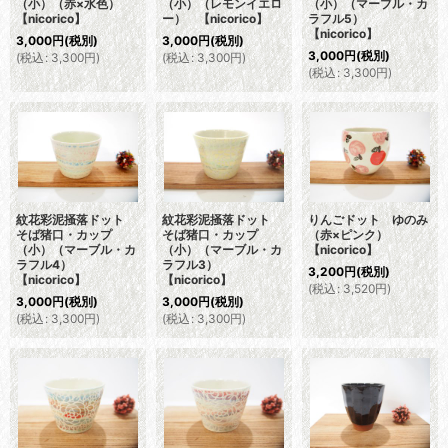
（小）（赤×水色）
（小）（レモンイエロ
（小）（マーブル・カ
【nicorico】
ー） 【nicorico】
ラフル5）
【nicorico】
3,000
円
(税別)
3,000
円
(税別)
3,000
円
(税別)
(
税込
:
3,300
円
)
(
税込
:
3,300
円
)
(
税込
:
3,300
円
)
紋花彩泥掻落ドット
紋花彩泥掻落ドット
りんごドット ゆのみ
そば猪口・カップ
そば猪口・カップ
（赤×ピンク）
（小）（マーブル・カ
（小）（マーブル・カ
【nicorico】
ラフル4）
ラフル3）
3,200
円
(税別)
【nicorico】
【nicorico】
(
税込
:
3,520
円
)
3,000
円
(税別)
3,000
円
(税別)
(
税込
:
3,300
円
)
(
税込
:
3,300
円
)