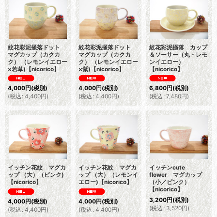
紋花彩泥掻落ドット
紋花彩泥掻落ドット
紋花彩泥掻落 カップ
マグカップ（カクカ
マグカップ（カクカ
＆ソーサー（丸・レモ
ク） （レモンイエロー
ク） （レモンイエロー
ンイエロー）
×若草)【nicorico】
×紫)【nicorico】
【nicorico】
4,000
円
(税別)
4,000
円
(税別)
6,800
円
(税別)
(
税込
:
4,400
円
)
(
税込
:
4,400
円
)
(
税込
:
7,480
円
)
イッチン花紋 マグカ
イッチン花紋 マグカ
イッチンcute
ップ （大）（ピンク)
ップ （大）（レモンイ
flower マグカップ
【nicorico】
エロー)【nicorico】
（小／ピンク）
【nicorico】
3,200
円
(税別)
4,000
円
(税別)
4,000
円
(税別)
(
税込
:
3,520
円
)
(
税込
:
4,400
円
)
(
税込
:
4,400
円
)