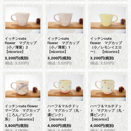
イッチンcute
イッチンcute
イッチンcute
flower マグカップ
flower マグカップ
flower マグカップ
（小／薄紫）2
（小／薄紫）1
（小／レモンイエロ
【nicorico】
【nicorico】
ー） 【nicorico】
3,200
円
(税別)
3,200
円
(税別)
3,200
円
(税別)
(
税込
:
3,520
円
)
(
税込
:
3,520
円
)
(
税込
:
3,520
円
)
イッチンcute flower
ハーフ＆マルチドッ
ハーフ＆マルチドッ
マーブル マグカップ
ト マグカップ（丸・
ト マグカップ（丸・
（ころん／ピンク
濃ピンク）
薄ピンク）
系） 【nicorico】
【nicorico】
【nicorico】
3,800
円
(税別)
4,000
円
(税別)
4,000
円
(税別)
(
税込
:
4,180
円
)
(
税込
:
4,400
円
)
(
税込
:
4,400
円
)