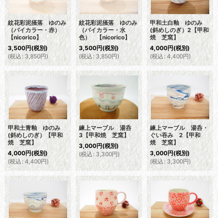
紋花彩泥掻落 ゆのみ
紋花彩泥掻落 ゆのみ
甲和土白釉 ゆのみ
（バイカラー・赤）
（バイカラー・水
(斜めしのぎ）2【甲和
【nicorico】
色） 【nicorico】
焼 芝窯】
3,500
円
(税別)
3,500
円
(税別)
4,000
円
(税別)
(
税込
:
3,850
円
)
(
税込
:
3,850
円
)
(
税込
:
4,400
円
)
甲和土青釉 ゆのみ
練上マーブル 湯呑
練上マーブル 湯呑・
(斜めしのぎ）【甲和
3【甲和焼 芝窯】
ぐい吞み 2【甲和
焼 芝窯】
焼 芝窯】
3,000
円
(税別)
4,000
円
(税別)
3,000
円
(税別)
(
税込
:
3,300
円
)
(
税込
:
4,400
円
)
(
税込
:
3,300
円
)