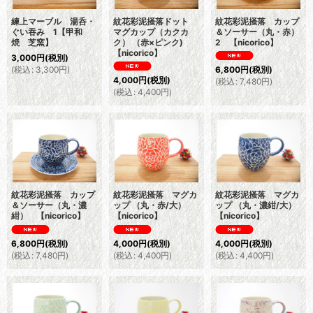
練上マーブル 湯呑・
紋花彩泥掻落ドット
紋花彩泥掻落 カップ
ぐい吞み 1【甲和
マグカップ（カクカ
＆ソーサー（丸・赤）
焼 芝窯】
ク） （赤×ピンク)
2 【nicorico】
【nicorico】
3,000
円
(税別)
(
税込
:
3,300
円
)
6,800
円
(税別)
4,000
円
(税別)
(
税込
:
7,480
円
)
(
税込
:
4,400
円
)
紋花彩泥掻落 カップ
紋花彩泥掻落 マグカ
紋花彩泥掻落 マグカ
＆ソーサー（丸・濃
ップ （丸・赤/大）
ップ （丸・濃紺/大）
紺） 【nicorico】
【nicorico】
【nicorico】
6,800
円
(税別)
4,000
円
(税別)
4,000
円
(税別)
(
税込
:
7,480
円
)
(
税込
:
4,400
円
)
(
税込
:
4,400
円
)