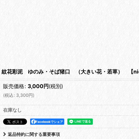
紋花彩泥 ゆのみ・そば猪口 （大きい花・若草） 【nico
販売価格
:
3,000
円
(税別)
(
税込
:
3,300
円
)
在庫なし
Facebookでシェア
返品特約に関する重要事項