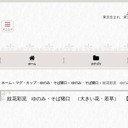
東京生まれ、東
メニュー
ホーム
カテゴリ
ホーム
>
マグ・カップ・ゆのみ・そば猪口
>
ゆのみ・そば猪口
>
紋花彩泥 ゆのみ
紋花彩泥 ゆのみ・そば猪口 （大きい花・若草） 【nic