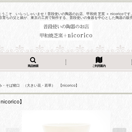
ようこそ いらっしゃいませ！普段使いの陶器のお店、甲和焼 芝窯 ＋ nicoricoです
京育ちの父と娘が、東京の工房で制作する、普段使いの食器を中心とした陶器の販
商品検索
ご利用案内
・そば猪口 （大きい花・若草） 【nicorico】
orico】