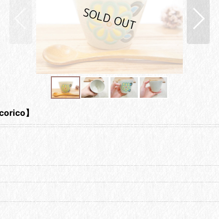
rico】