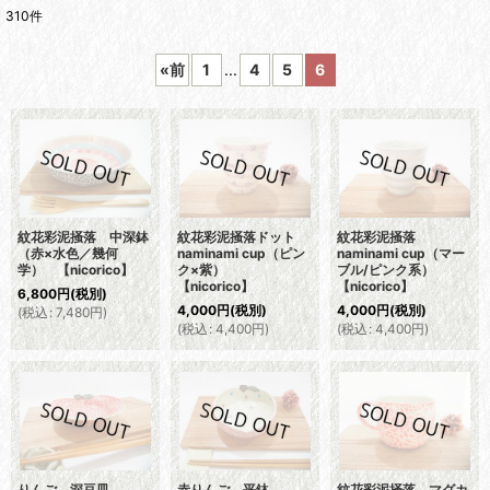
310
件
表示数
:
«
前
1
...
4
5
6
並び順
:
絞り込む
紋花彩泥掻落 中深鉢
紋花彩泥掻落ドット
紋花彩泥掻落
（赤×水色／幾何
naminami cup（ピン
naminami cup（マー
学） 【nicorico】
ク×紫）
ブル/ピンク系）
【nicorico】
【nicorico】
6,800
円
(税別)
4,000
円
(税別)
4,000
円
(税別)
(
税込
:
7,480
円
)
(
税込
:
4,400
円
)
(
税込
:
4,400
円
)
りんご 深豆皿
赤りんご 平鉢
紋花彩泥掻落 マグカ