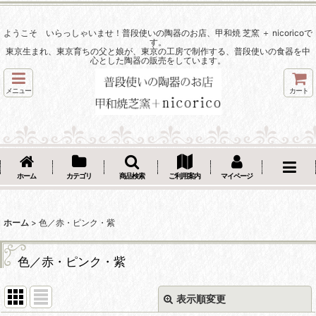
ようこそ いらっしゃいませ！普段使いの陶器のお店、甲和焼 芝窯 ＋ nicoricoで
す。
東京生まれ、東京育ちの父と娘が、東京の工房で制作する、普段使いの食器を中
心とした陶器の販売をしています。
メニュー
カート
ホーム
カテゴリ
商品検索
ご利用案内
マイページ
ホーム
>
色／赤・ピンク・紫
色／赤・ピンク・紫
表示順変更
閉じる