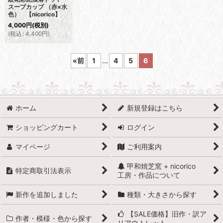
スープカップ （赤×水
色） 【nicorico】
4,000
円
(税別)
(
税込
:
4,400
円
)
«
前
1
...
4
5
6
ホーム
新規登録はこちら
ショッピングカート
ログイン
マイページ
ご利用案内
甲和焼芝窯 + nicorico
特定商取引法表示
工房・作品について
新作を追加しました
種類・大きさから探す
【SALE価格】旧作・訳ア
作者・模様・色から探す
リアウトレット