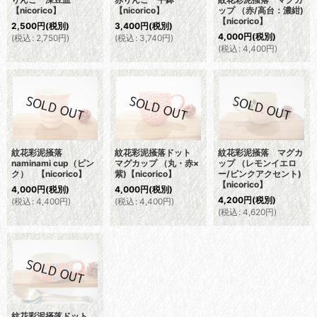
【nicorico】
【nicorico】
ップ （赤/高台：濃紺)
【nicorico】
2,500
円
(税別)
3,400
円
(税別)
4,000
円
(税別)
(
税込
:
2,750
円
)
(
税込
:
3,740
円
)
(
税込
:
4,400
円
)
紋花彩泥掻落
紋花彩泥掻落ドット
紋花彩泥掻落 マグカ
naminami cup（ピン
マグカップ （丸・赤×
ップ （レモンイエロ
ク） 【nicorico】
紫)【nicorico】
ー/ピンクアクセント)
【nicorico】
4,000
円
(税別)
4,000
円
(税別)
4,200
円
(税別)
(
税込
:
4,400
円
)
(
税込
:
4,400
円
)
(
税込
:
4,620
円
)
紋花彩泥掻落ドット