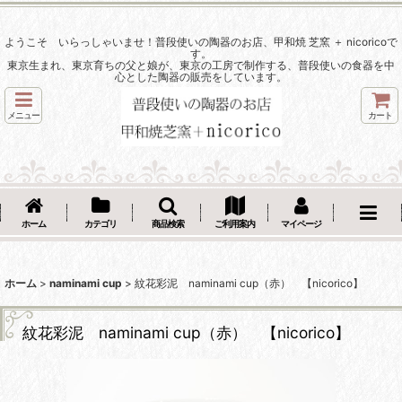
ようこそ いらっしゃいませ！普段使いの陶器のお店、甲和焼 芝窯 ＋ nicoricoで
す。
東京生まれ、東京育ちの父と娘が、東京の工房で制作する、普段使いの食器を中
心とした陶器の販売をしています。
メニュー
カート
ホーム
カテゴリ
商品検索
ご利用案内
マイページ
ホーム
>
naminami cup
>
紋花彩泥 naminami cup（赤） 【nicorico】
紋花彩泥 naminami cup（赤） 【nicorico】