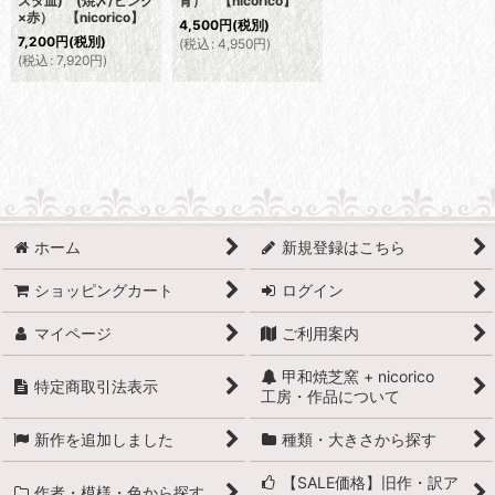
スタ皿) (焼〆/ピンク
青） 【nicorico】
×赤） 【nicorico】
4,500
円
(税別)
7,200
円
(税別)
(
税込
:
4,950
円
)
(
税込
:
7,920
円
)
ホーム
新規登録はこちら
ショッピングカート
ログイン
マイページ
ご利用案内
甲和焼芝窯 + nicorico
特定商取引法表示
工房・作品について
新作を追加しました
種類・大きさから探す
【SALE価格】旧作・訳ア
作者・模様・色から探す