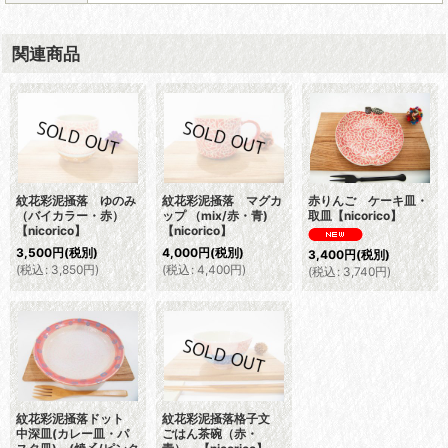
関連商品
紋花彩泥掻落 ゆのみ
紋花彩泥掻落 マグカ
赤りんご ケーキ皿・
（バイカラー・赤）
ップ （mix/赤・青)
取皿【nicorico】
【nicorico】
【nicorico】
3,500
円
(税別)
4,000
円
(税別)
3,400
円
(税別)
(
税込
:
3,850
円
)
(
税込
:
4,400
円
)
(
税込
:
3,740
円
)
紋花彩泥掻落ドット
紋花彩泥掻落格子文
中深皿(カレー皿・パ
ごはん茶碗（赤・