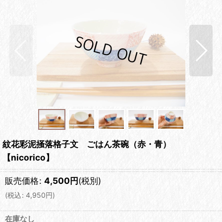
紋花彩泥掻落格子文 ごはん茶碗（赤・青）
【nicorico】
販売価格
:
4,500
円
(税別)
(
税込
:
4,950
円
)
在庫なし