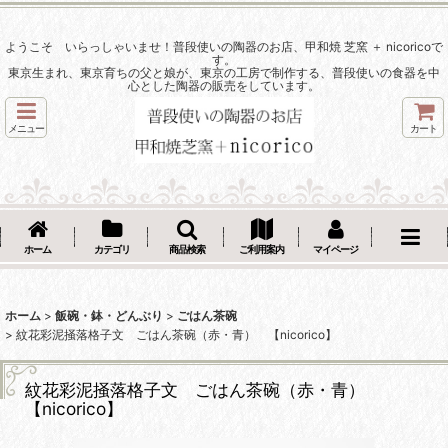
ようこそ いらっしゃいませ！普段使いの陶器のお店、甲和焼 芝窯 ＋ nicoricoで
す。
東京生まれ、東京育ちの父と娘が、東京の工房で制作する、普段使いの食器を中
心とした陶器の販売をしています。
メニュー
カート
ホーム
カテゴリ
商品検索
ご利用案内
マイページ
ホーム
>
飯碗・鉢・どんぶり
>
ごはん茶碗
>
紋花彩泥掻落格子文 ごはん茶碗（赤・青） 【nicorico】
紋花彩泥掻落格子文 ごはん茶碗（赤・青）
【nicorico】