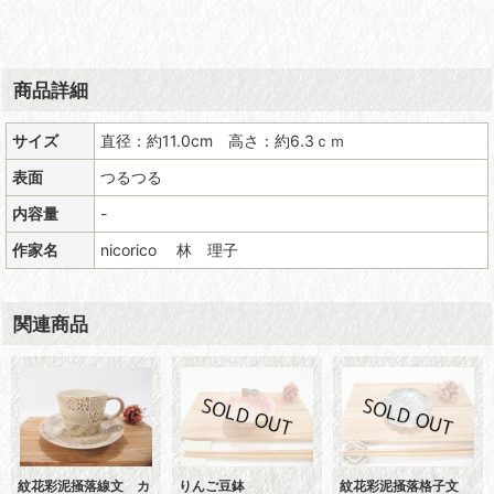
商品詳細
サイズ
直径：約11.0cm 高さ：約6.3ｃｍ
表面
つるつる
内容量
-
作家名
nicorico 林 理子
関連商品
紋花彩泥掻落線文 カ
りんご豆鉢
紋花彩泥掻落格子文