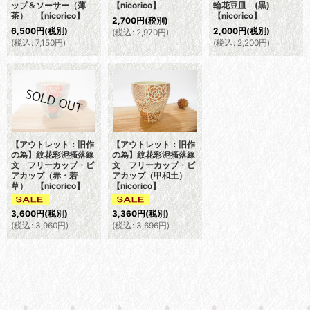
ップ＆ソーサー（薄
【nicorico】
輪花豆皿 (黒)
茶） 【nicorico】
【nicorico】
2,700
円
(税別)
6,500
円
(税別)
2,000
円
(税別)
(
税込
:
2,970
円
)
(
税込
:
7,150
円
)
(
税込
:
2,200
円
)
【アウトレット：旧作
【アウトレット：旧作
の為】紋花彩泥掻落線
の為】紋花彩泥掻落線
文 フリーカップ・ビ
文 フリーカップ・ビ
アカップ（赤・若
アカップ（甲和土）
草） 【nicorico】
【nicorico】
3,600
円
(税別)
3,360
円
(税別)
(
税込
:
3,960
円
)
(
税込
:
3,696
円
)