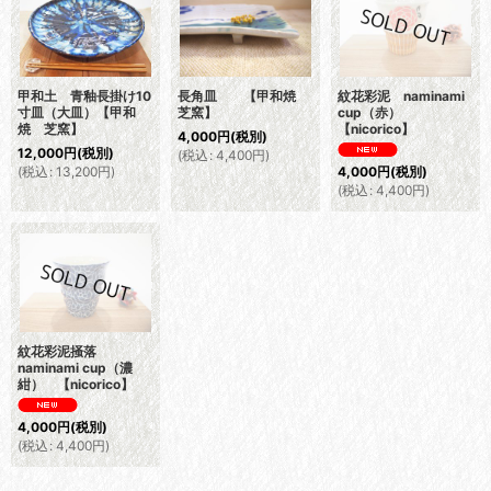
甲和土 青釉長掛け10
長角皿 【甲和焼
紋花彩泥 naminami
寸皿（大皿）【甲和
芝窯】
cup（赤）
焼 芝窯】
【nicorico】
4,000
円
(税別)
12,000
円
(税別)
(
税込
:
4,400
円
)
(
税込
:
13,200
円
)
4,000
円
(税別)
(
税込
:
4,400
円
)
紋花彩泥掻落
naminami cup（濃
紺） 【nicorico】
4,000
円
(税別)
(
税込
:
4,400
円
)