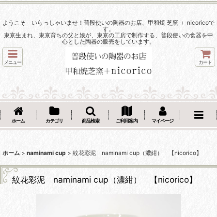
ようこそ いらっしゃいませ！普段使いの陶器のお店、甲和焼 芝窯 ＋ nicoricoで
す。
東京生まれ、東京育ちの父と娘が、東京の工房で制作する、普段使いの食器を中
心とした陶器の販売をしています。
メニュー
カート
ホーム
カテゴリ
商品検索
ご利用案内
マイページ
ホーム
>
naminami cup
>
紋花彩泥 naminami cup（濃紺） 【nicorico】
紋花彩泥 naminami cup（濃紺） 【nicorico】