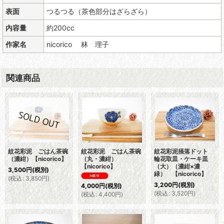
表面
つるつる（茶色部分はざらざら）
内容量
約200cc
作家名
nicorico 林 理子
関連商品
紋花彩泥 ごはん茶碗
紋花彩泥 ごはん茶碗
紋花彩泥掻落ドット
（濃紺）【nicorico】
（丸・濃紺）
輪花取皿・ケーキ皿
【nicorico】
（大）（濃紺×濃
3,500
円
(税別)
緑） 【nicorico】
(
税込
:
3,850
円
)
3,200
円
(税別)
4,000
円
(税別)
(
税込
:
3,520
円
)
(
税込
:
4,400
円
)