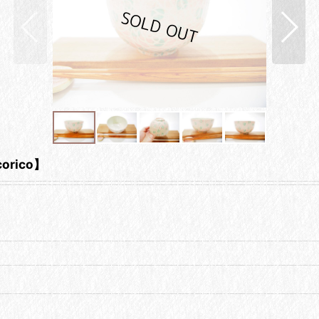
rico】