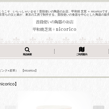
ようこそ いらっしゃいませ！普段使いの陶器のお店、甲和焼 芝窯 ＋ nicoricoです
京育ちの父と娘が、東京の工房で制作する、普段使いの食器を中心とした陶器の販
商品検索
ご利用案内
ク×若草） 【nicorico】
orico】