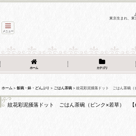
東京生まれ、東
メニュー
ホーム
カテゴリ
ホーム
>
飯碗・鉢・どんぶり
>
ごはん茶碗
>
紋花彩泥掻落ドット ごはん茶碗（ピン
紋花彩泥掻落ドット ごはん茶碗（ピンク×若草） 【nic