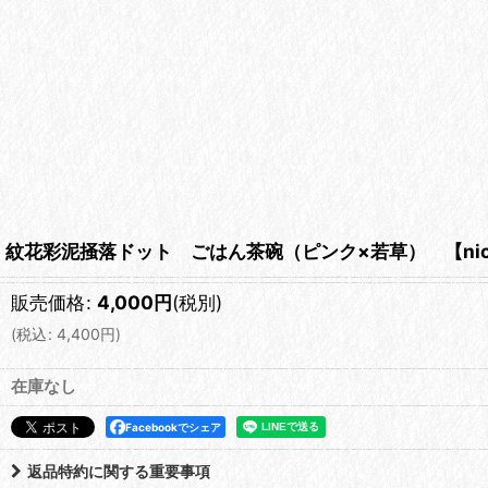
紋花彩泥掻落ドット ごはん茶碗（ピンク×若草） 【nico
販売価格
:
4,000
円
(税別)
(
税込
:
4,400
円
)
在庫なし
Facebookでシェア
返品特約に関する重要事項