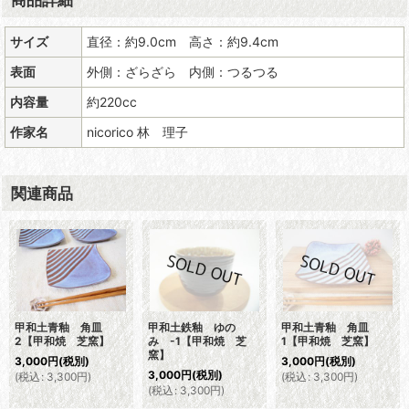
サイズ
直径：約9.0cm 高さ：約9.4cm
表面
外側：ざらざら 内側：つるつる
内容量
約220cc
作家名
nicorico 林 理子
関連商品
甲和土青釉 角皿
甲和土鉄釉 ゆの
甲和土青釉 角皿
2【甲和焼 芝窯】
み -1【甲和焼 芝
1【甲和焼 芝窯】
窯】
3,000
円
(税別)
3,000
円
(税別)
3,000
円
(税別)
(
税込
:
3,300
円
)
(
税込
:
3,300
円
)
(
税込
:
3,300
円
)