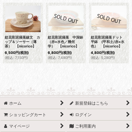
紋花彩泥掻落線文 カ
紋花彩泥掻落 中深鉢
紋花彩泥掻落ドット
ップ＆ソーサー（薄
（赤×水色／幾何
平鉢 (甲和土/赤×水
茶） 【nicorico】
学） 【nicorico】
色） 【nicorico】
6,500
円
(税別)
6,800
円
(税別)
4,800
円
(税別)
(
税込
:
7,150
円
)
(
税込
:
7,480
円
)
(
税込
:
5,280
円
)
ホーム
新規登録はこちら
ショッピングカート
ログイン
マイページ
ご利用案内