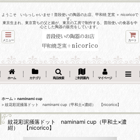
ようこそ いらっしゃいませ！普段使いの陶器のお店、甲和焼 芝窯 ＋ nicoricoで
す。
東京生まれ、東京育ちの父と娘が、東京の工房で制作する、普段使いの食器を中
心とした陶器の販売をしています。
メニュー
カート
ホーム
カテゴリ
商品検索
ご利用案内
マイページ
ホーム
>
naminami cup
>
紋花彩泥掻落ドット naminami cup（甲和土×濃紺） 【nicorico】
紋花彩泥掻落ドット naminami cup（甲和土×濃
紺） 【nicorico】