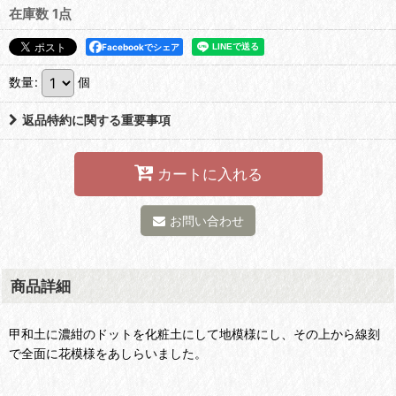
在庫数 1点
Facebookでシェア
数量
:
個
返品特約に関する重要事項
カートに入れる
お問い合わせ
商品詳細
甲和土に濃紺のドットを化粧土にして地模様にし、その上から線刻
で全面に花模様をあしらいました。