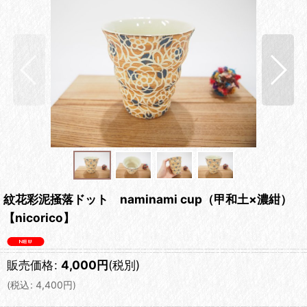
紋花彩泥掻落ドット naminami cup（甲和土×濃紺）
【nicorico】
販売価格
:
4,000
円
(税別)
(
税込
:
4,400
円
)