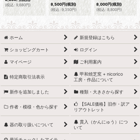
8,500
円
(税別)
8,000
円
(税別)
(
税込
:
9,680
円
)
(
税込
:
9,350
円
)
(
税込
:
8,800
円
)
ホーム
新規登録はこちら
ショッピングカート
ログイン
マイページ
ご利用案内
甲和焼芝窯 + nicorico
特定商取引法表示
工房・作品について
新作を追加しました
種類・大きさから探す
【SALE価格】旧作・訳ア
作者・模様・色から探す
リアウトレット
貫入（かんにゅう）につ
器の取り扱いについて
いて
最近チェックしたアイテ