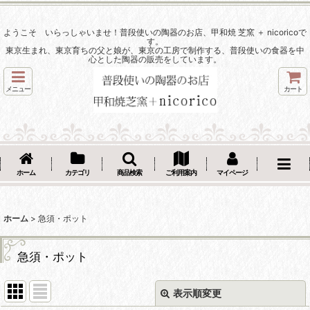
ようこそ いらっしゃいませ！普段使いの陶器のお店、甲和焼 芝窯 ＋ nicoricoで
す。
東京生まれ、東京育ちの父と娘が、東京の工房で制作する、普段使いの食器を中
心とした陶器の販売をしています。
メニュー
カート
ホーム
カテゴリ
商品検索
ご利用案内
マイページ
ホーム
>
急須・ポット
急須・ポット
表示順変更
閉じる