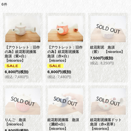
6
件
表示数
:
並び順
:
絞り込む
【アウトレット：旧作
【アウトレット：旧作
紋花彩泥 急須
の為】紋花彩泥掻落
の為】紋花彩泥掻落
（紫） 【nicorico】
急須（紫×白）
急須（赤×白）
7,500
円
(税別)
【nicorico】
【nicorico】
(
税込
:
8,250
円
)
6,800
円
(税別)
6,800
円
(税別)
(
税込
:
7,480
円
)
(
税込
:
7,480
円
)
りんご 急須
紋花彩泥掻落 急須
紋花彩泥掻落ドット
【nicorico】
（濃紺×白）
急須（赤×若草）
【nicorico】
【nicorico】
8,800
円
(税別)