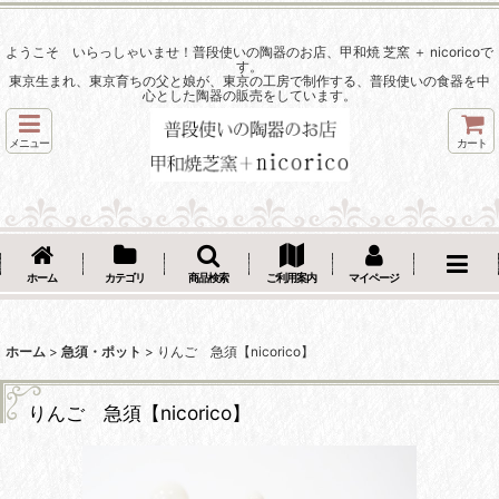
ようこそ いらっしゃいませ！普段使いの陶器のお店、甲和焼 芝窯 ＋ nicoricoで
す。
東京生まれ、東京育ちの父と娘が、東京の工房で制作する、普段使いの食器を中
心とした陶器の販売をしています。
メニュー
カート
ホーム
カテゴリ
商品検索
ご利用案内
マイページ
ホーム
>
急須・ポット
>
りんご 急須【nicorico】
りんご 急須【nicorico】