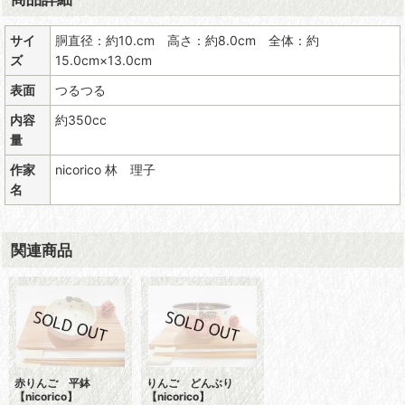
サイ
胴直径：約10.cm 高さ：約8.0cm 全体：約
ズ
15.0cm×13.0cm
表面
つるつる
内容
約350cc
量
作家
nicorico 林 理子
名
関連商品
赤りんご 平鉢
りんご どんぶり
【nicorico】
【nicorico】