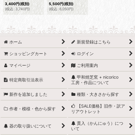
3,400
円
(税別)
5,500
円
(税別)
(
税込
:
3,740
円
)
(
税込
:
6,050
円
)
ホーム
新規登録はこちら
ショッピングカート
ログイン
マイページ
ご利用案内
甲和焼芝窯 + nicorico
特定商取引法表示
工房・作品について
新作を追加しました
種類・大きさから探す
【SALE価格】旧作・訳ア
作者・模様・色から探す
リアウトレット
貫入（かんにゅう）につ
器の取り扱いについて
いて