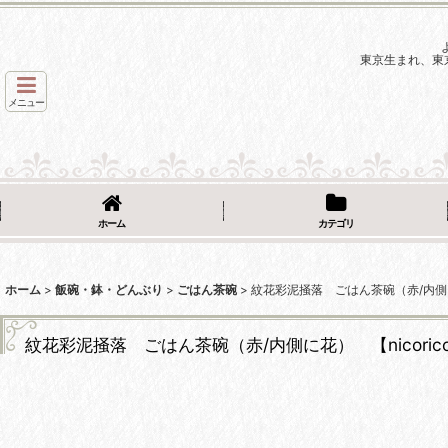
東京生まれ、東
メニュー
ホーム
カテゴリ
ホーム
>
飯碗・鉢・どんぶり
>
ごはん茶碗
>
紋花彩泥掻落 ごはん茶碗（赤/内側に花
紋花彩泥掻落 ごはん茶碗（赤/内側に花） 【nicoric