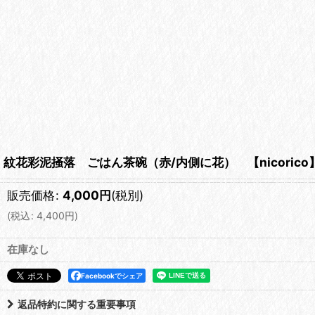
紋花彩泥掻落 ごはん茶碗（赤/内側に花） 【nicorico
販売価格
:
4,000
円
(税別)
(
税込
:
4,400
円
)
在庫なし
Facebookでシェア
返品特約に関する重要事項