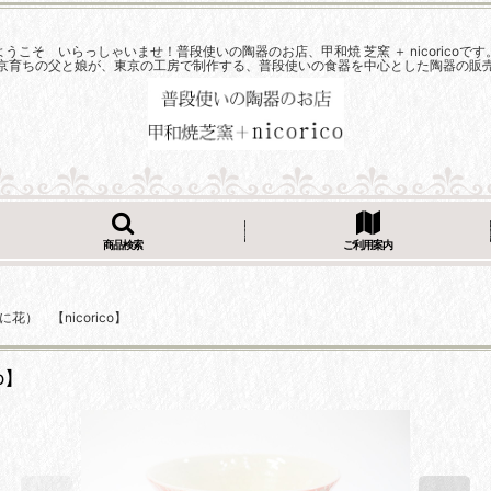
ようこそ いらっしゃいませ！普段使いの陶器のお店、甲和焼 芝窯 ＋ nicoricoです
京育ちの父と娘が、東京の工房で制作する、普段使いの食器を中心とした陶器の販
商品検索
ご利用案内
） 【nicorico】
o】