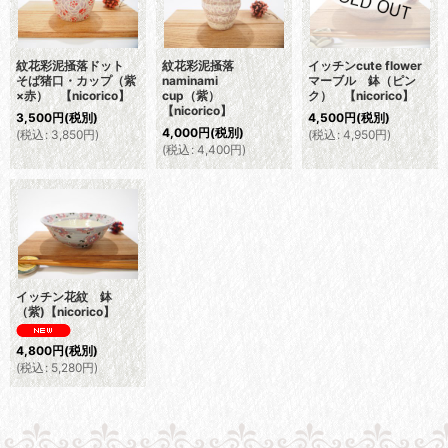
紋花彩泥掻落ドット
紋花彩泥掻落
イッチンcute flower
そば猪口・カップ（紫
naminami
マーブル 鉢（ピン
×赤） 【nicorico】
cup（紫）
ク） 【nicorico】
【nicorico】
3,500
円
(税別)
4,500
円
(税別)
4,000
円
(税別)
(
税込
:
3,850
円
)
(
税込
:
4,950
円
)
(
税込
:
4,400
円
)
イッチン花紋 鉢
（紫)【nicorico】
4,800
円
(税別)
(
税込
:
5,280
円
)