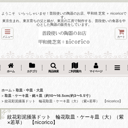
ようこそ いらっしゃいませ！普段使いの陶器のお店、甲和焼 芝窯 ＋ nicoricoで
す。
東京生まれ、東京育ちの父と娘が、東京の工房で制作する、普段使いの食器を中
心とした陶器の販売をしています。
メニュー
カート
ホーム
カテゴリ
商品検索
ご利用案内
マイページ
ホーム
>
取皿・中皿・大皿
>
取皿・ケーキ皿・銘々皿（約10〜16.5cm/約3〜5.5寸）
>
紋花彩泥掻落ドット 輪花取皿・ケーキ皿（大）（紫×若草） 【nicorico】
紋花彩泥掻落ドット 輪花取皿・ケーキ皿（大）（紫
×若草） 【nicorico】