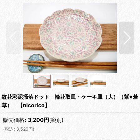
紋花彩泥掻落ドット 輪花取皿・ケーキ皿（大）（紫×若
草） 【nicorico】
販売価格
:
3,200
円
(税別)
(
税込
:
3,520
円
)