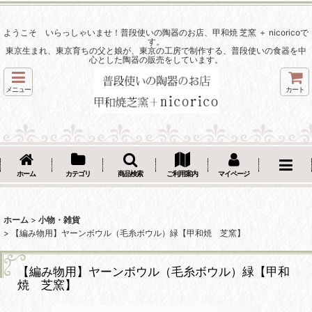
ようこそ いらっしゃいませ！普段使いの陶器のお店、甲和焼 芝窯 ＋ nicoricoで
す。
東京生まれ、東京育ちの父と娘が、東京の工房で制作する、普段使いの食器を中
心とした陶器の販売をしています。
メニュー
カート
ホーム
カテゴリ
商品検索
ご利用案内
マイページ
ホーム
>
小物・雑貨
>
【編み物用】ヤーンボウル（毛糸ボウル）緑【甲和焼 芝窯】
【編み物用】ヤーンボウル（毛糸ボウル）緑【甲和
焼 芝窯】