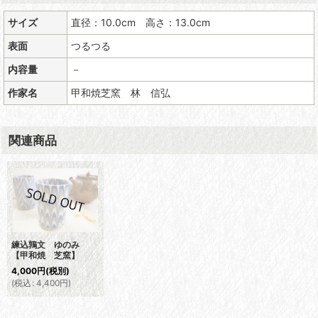
サイズ
直径：10.0cm 高さ：13.0cm
表面
つるつる
内容量
－
作家名
甲和焼芝窯 林 信弘
関連商品
練込鶉文 ゆのみ
【甲和焼 芝窯】
4,000
円
(税別)
(
税込
:
4,400
円
)