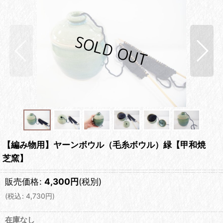
【編み物用】ヤーンボウル（毛糸ボウル）緑【甲和焼
芝窯】
販売価格
:
4,300
円
(税別)
(
税込
:
4,730
円
)
在庫なし