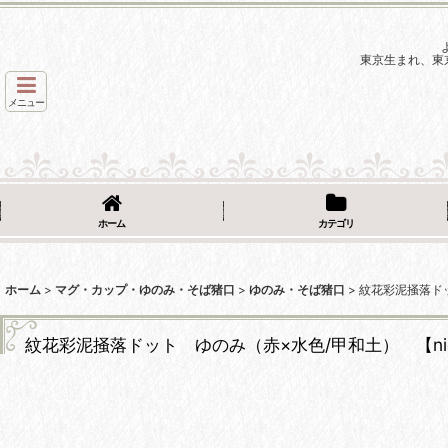
東京生まれ、東
メニュー
ホーム
カテゴリ
ホーム
>
マグ・カップ・ゆのみ・そば猪口
>
ゆのみ・そば猪口
>
紋花彩泥掻落ドッ
紋花彩泥掻落ドット ゆのみ（赤×水色/甲和土） 【nico