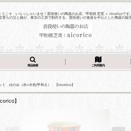
ようこそ いらっしゃいませ！普段使いの陶器のお店、甲和焼 芝窯 ＋ nicoricoです
京育ちの父と娘が、東京の工房で制作する、普段使いの食器を中心とした陶器の販
商品検索
ご利用案内
ト ゆのみ（赤×水色/甲和土） 【nicorico】
rico】