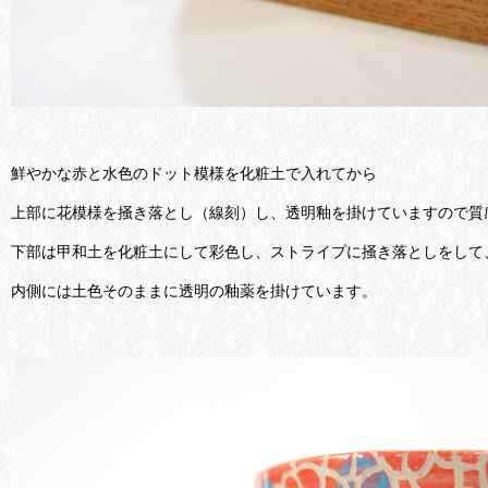
鮮やかな赤と水色のドット模様を化粧土で入れてから
上部に花模様を掻き落とし（線刻）し、透明釉を掛けていますので質
下部は甲和土を化粧土にして彩色し、ストライプに掻き落としをして
内側には土色そのままに透明の釉薬を掛けています。