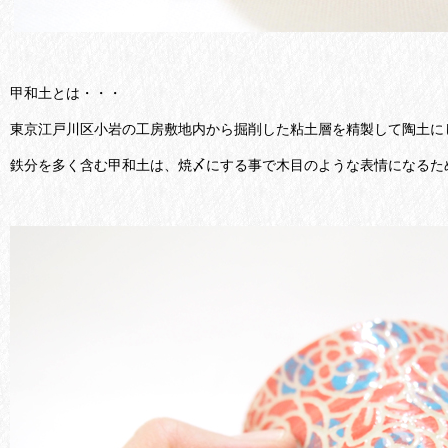
甲和土とは・・・
東京江戸川区小岩の工房敷地内から掘削した粘土層を精製して陶土に
鉄分を多く含む甲和土は、焼〆にする事で木目のような表情になるた