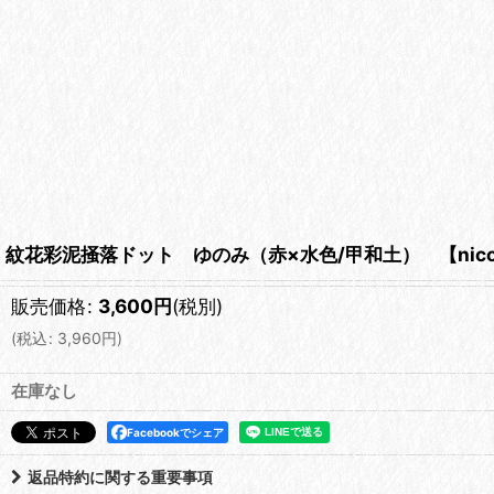
紋花彩泥掻落ドット ゆのみ（赤×水色/甲和土） 【nicor
販売価格
:
3,600
円
(税別)
(
税込
:
3,960
円
)
在庫なし
Facebookでシェア
返品特約に関する重要事項