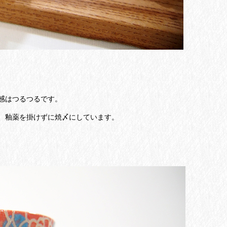
感はつるつるです。
、釉薬を掛けずに焼〆にしています。