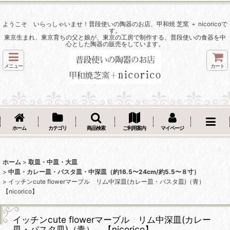
ようこそ いらっしゃいませ！普段使いの陶器のお店、甲和焼 芝窯 ＋ nicoricoで
す。
東京生まれ、東京育ちの父と娘が、東京の工房で制作する、普段使いの食器を中
心とした陶器の販売をしています。
メニュー
カート
ホーム
カテゴリ
商品検索
ご利用案内
マイページ
ホーム
>
取皿・中皿・大皿
>
中皿・カレー皿・パスタ皿・中深皿（約16.5〜24cm/約5.5〜８寸）
>
イッチンcute flowerマーブル リム中深皿(カレー皿・パスタ皿)（青）
【nicorico】
イッチンcute flowerマーブル リム中深皿(カレー
皿・パスタ皿)（青） 【nicorico】