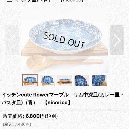
イッチンcute flowerマーブル リム中深皿(カレー皿・
パスタ皿)（青） 【nicorico】
販売価格
:
6,800
円
(税別)
(
税込
:
7,480
円
)