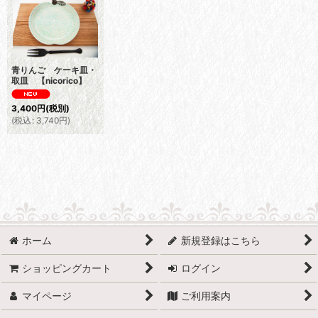
青りんご ケーキ皿・
取皿 【nicorico】
3,400
円
(税別)
(
税込
:
3,740
円
)
ホーム
新規登録はこちら
ショッピングカート
ログイン
マイページ
ご利用案内