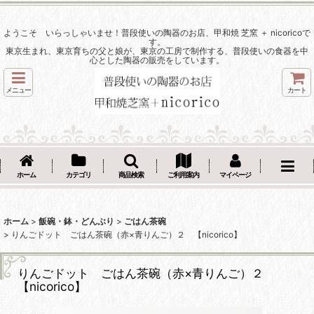
ようこそ いらっしゃいませ！普段使いの陶器のお店、甲和焼 芝窯 ＋ nicoricoで
す。
東京生まれ、東京育ちの父と娘が、東京の工房で制作する、普段使いの食器を中
心とした陶器の販売をしています。
メニュー
カート
ホーム
カテゴリ
商品検索
ご利用案内
マイページ
ホーム
>
飯碗・鉢・どんぶり
>
ごはん茶碗
>
りんごドット ごはん茶碗（赤×青りんご）２ 【nicorico】
りんごドット ごはん茶碗（赤×青りんご）２
【nicorico】