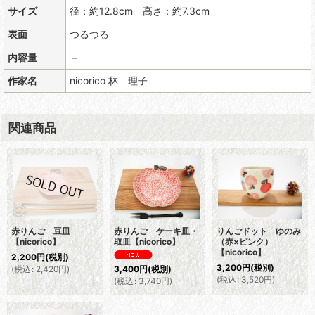
サイズ
径：約12.8cm 高さ：約7.3cm
表面
つるつる
内容量
－
作家名
nicorico 林 理子
関連商品
赤りんご 豆皿
赤りんご ケーキ皿・
りんごドット ゆのみ
【nicorico】
取皿【nicorico】
（赤×ピンク）
【nicorico】
2,200
円
(税別)
3,200
円
(税別)
(
税込
:
2,420
円
)
3,400
円
(税別)
(
税込
:
3,520
円
)
(
税込
:
3,740
円
)