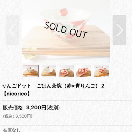
りんごドット ごはん茶碗（赤×青りんご）２
【nicorico】
販売価格
:
3,200
円
(税別)
(
税込
:
3,520
円
)
在庫なし