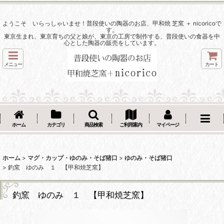
ようこそ いらっしゃいませ！普段使いの陶器のお店、甲和焼 芝窯 ＋ nicoricoで
す。
東京生まれ、東京育ちの父と娘が、東京の工房で制作する、普段使いの食器を中
心とした陶器の販売をしています。
メニュー
カート
ホーム
カテゴリ
商品検索
ご利用案内
マイページ
ホーム
>
マグ・カップ・ゆのみ・そば猪口
>
ゆのみ・そば猪口
>
釣窯 ゆのみ １ 【甲和焼芝窯】
釣窯 ゆのみ １ 【甲和焼芝窯】