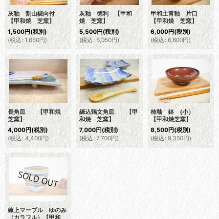
灰釉 割山椒向付
灰釉 徳利 【甲和
甲和土青釉 片口
【甲和焼 芝窯】
焼 芝窯】
【甲和焼 芝窯】
1,500
円
(税別)
5,500
円
(税別)
6,000
円
(税別)
(
税込
:
1,650
円
)
(
税込
:
6,050
円
)
(
税込
:
6,600
円
)
長角皿 【甲和焼
練込鶉文角皿 【甲
柿釉 鉢 (小）
芝窯】
和焼 芝窯】
【甲和焼芝窯】
4,000
円
(税別)
7,000
円
(税別)
8,500
円
(税別)
(
税込
:
4,400
円
)
(
税込
:
7,700
円
)
(
税込
:
9,350
円
)
練上マーブル ゆのみ
（カラフル）【甲和