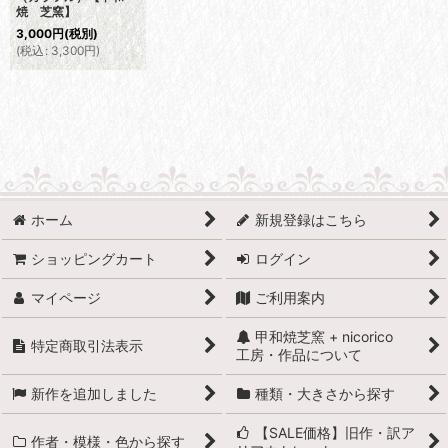
焼 芝窯】
3,000
円
(税別)
(
税込
:
3,300
円
)
ホーム
新規登録はこちら
ショッピングカート
ログイン
マイページ
ご利用案内
甲和焼芝窯 + nicorico
特定商取引法表示
工房・作品について
新作を追加しました
種類・大きさから探す
【SALE価格】旧作・訳ア
作者・模様・色から探す