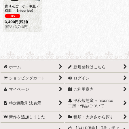
青りんご ケーキ皿・
取皿 【nicorico】
3,400
円
(税別)
(
税込
:
3,740
円
)
ホーム
新規登録はこちら
ショッピングカート
ログイン
マイページ
ご利用案内
甲和焼芝窯 + nicorico
特定商取引法表示
工房・作品について
新作を追加しました
種類・大きさから探す
【SALE価格】旧作・訳ア