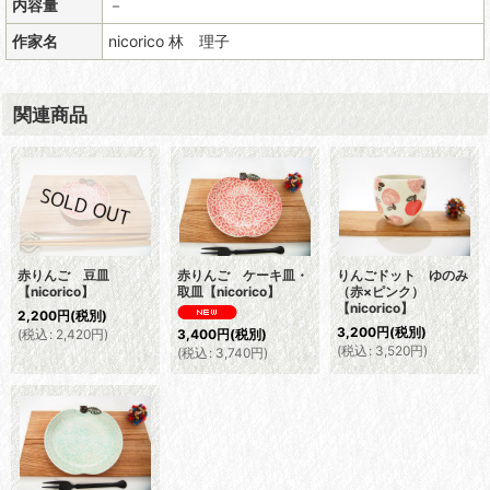
内容量
－
作家名
nicorico 林 理子
関連商品
赤りんご 豆皿
赤りんご ケーキ皿・
りんごドット ゆのみ
【nicorico】
取皿【nicorico】
（赤×ピンク）
【nicorico】
2,200
円
(税別)
3,200
円
(税別)
(
税込
:
2,420
円
)
3,400
円
(税別)
(
税込
:
3,520
円
)
(
税込
:
3,740
円
)