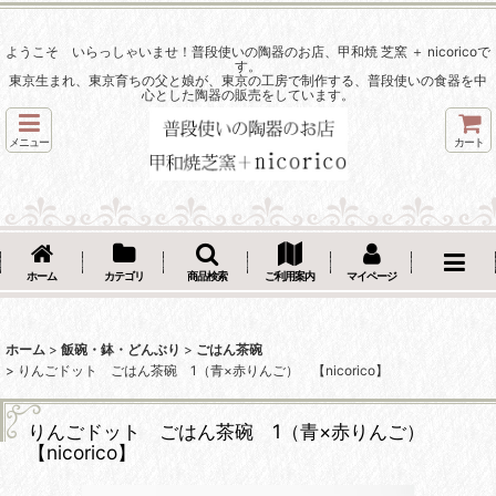
ようこそ いらっしゃいませ！普段使いの陶器のお店、甲和焼 芝窯 ＋ nicoricoで
す。
東京生まれ、東京育ちの父と娘が、東京の工房で制作する、普段使いの食器を中
心とした陶器の販売をしています。
メニュー
カート
ホーム
カテゴリ
商品検索
ご利用案内
マイページ
ホーム
>
飯碗・鉢・どんぶり
>
ごはん茶碗
>
りんごドット ごはん茶碗 1（青×赤りんご） 【nicorico】
りんごドット ごはん茶碗 1（青×赤りんご）
【nicorico】