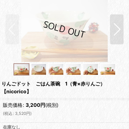
りんごドット ごはん茶碗 1（青×赤りんご）
【nicorico】
販売価格
:
3,200
円
(税別)
(
税込
:
3,520
円
)
在庫なし