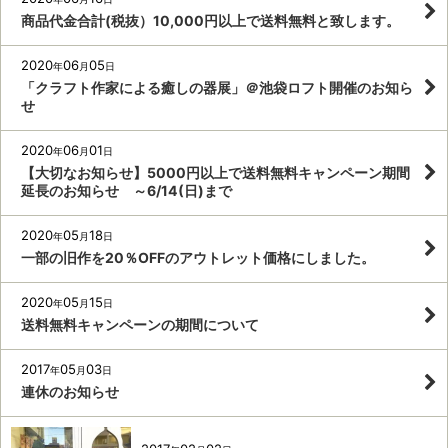
商品代金合計(税抜）10,000円以上で送料無料と致します。
2020
06
05
年
月
日
「クラフト作家による癒しの器展」＠池袋ロフト開催のお知ら
せ
2020
06
01
年
月
日
【大切なお知らせ】5000円以上で送料無料キャンペーン期間
延長のお知らせ ～6/14(日)まで
2020
05
18
年
月
日
一部の旧作を20％OFFのアウトレット価格にしました。
2020
05
15
年
月
日
送料無料キャンペーンの期間について
2017
05
03
年
月
日
連休のお知らせ