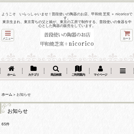
ようこそ いらっしゃいませ！普段使いの陶器のお店、甲和焼 芝窯 ＋ nicoricoで
す。
東京生まれ、東京育ちの父と娘が、東京の工房で制作する、普段使いの食器を中
心とした陶器の販売をしています。
メニュー
カート
ホーム
カテゴリ
商品検索
ご利用案内
マイページ
ホーム
>
お知らせ
お知らせ
65
件