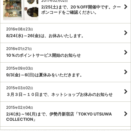
2017
02
02
年
月
日
2/25(土)まで、20％OFF開催中です。クー
ポンコードをご確認ください。
2016
08
23
年
月
日
8/24(水)～26(金)は、お休みいたします。
2016
01
21
年
月
日
10％のポイントサービス開始のお知らせ
2015
09
03
年
月
日
9/3(金)～6(日)は夏休みをいただきます。
2015
03
02
年
月
日
３月３日～１０日まで、ネットショップお休みのお知らせ
2015
02
04
年
月
日
2/4(水)～16(月)まで、伊勢丹新宿店「TOKYO UTSUWA
COLLECTION」