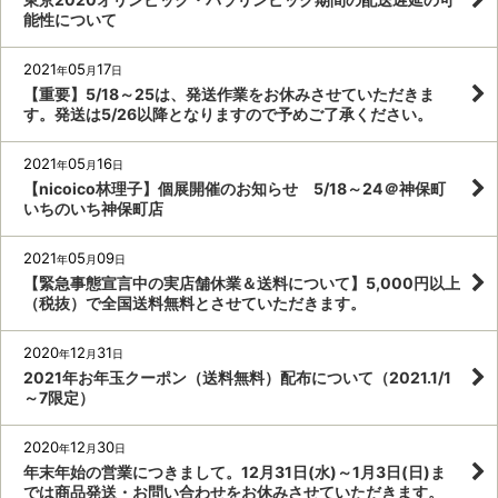
能性について
2021
05
17
年
月
日
【重要】5/18～25は、発送作業をお休みさせていただきま
す。発送は5/26以降となりますので予めご了承ください。
2021
05
16
年
月
日
【nicoico林理子】個展開催のお知らせ 5/18～24＠神保町
いちのいち神保町店
2021
05
09
年
月
日
【緊急事態宣言中の実店舗休業＆送料について】5,000円以上
（税抜）で全国送料無料とさせていただきます。
2020
12
31
年
月
日
2021年お年玉クーポン（送料無料）配布について（2021.1/1
～7限定）
2020
12
30
年
月
日
年末年始の営業につきまして。12月31日(水)～1月3日(日)ま
では商品発送・お問い合わせをお休みさせていただきます。