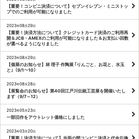
【重要！コンビニ決済について】セブンイレブン・ミニストッ
プでのご利用が可能になりました
2023
08
29
年
月
日
【重要！決済方法について】クレジットカード決済のご利用再
開＆JCB・AMEXのご利用が可能になりました＆お支払い回数
が選べるようになりました
2023
08
29
年
月
日
【個展のお知らせ】林 理子 作陶展 ｢りんごと、お花と、水玉
と｣（9/1～10）
2023
08
28
年
月
日
【展覧会のお知らせ】第40回江戸川伝統工芸展を開催いたし
ます（9/7～12）
2023
05
23
年
月
日
一部旧作をアウトレット価格にしました
2023
03
20
年
月
日
【重要！決済方法について】当面の間コンビニ決済と代金引換