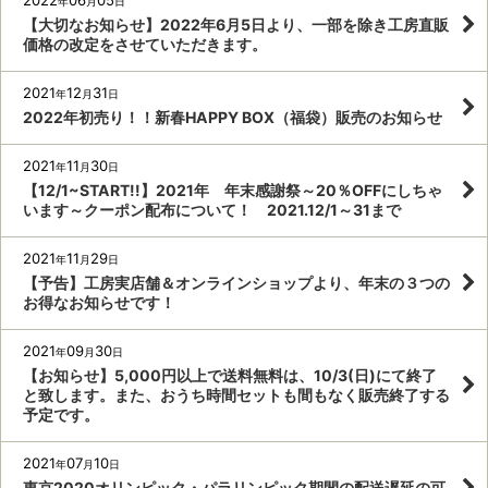
年
月
日
【大切なお知らせ】2022年6月5日より、一部を除き工房直販
価格の改定をさせていただきます。
2021
12
31
年
月
日
2022年初売り！！新春HAPPY BOX（福袋）販売のお知らせ
2021
11
30
年
月
日
【12/1~START!!】2021年 年末感謝祭～20％OFFにしちゃ
います～クーポン配布について！ 2021.12/1～31まで
2021
11
29
年
月
日
【予告】工房実店舗＆オンラインショップより、年末の３つの
お得なお知らせです！
2021
09
30
年
月
日
【お知らせ】5,000円以上で送料無料は、10/3(日)にて終了
と致します。また、おうち時間セットも間もなく販売終了する
予定です。
2021
07
10
年
月
日
東京2020オリンピック・パラリンピック期間の配送遅延の可