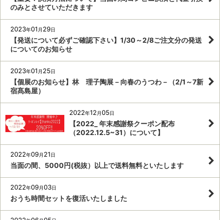
のみとさせていただきます
2023
01
29
年
月
日
【発送について必ずご確認下さい】1/30～2/8ご注文分の発送
についてのお知らせ
2023
01
25
年
月
日
【個展のお知らせ】林 理子陶展－向春のうつわ－（2/1～7新
宿髙島屋）
2022
12
05
年
月
日
【2022_ 年末感謝祭クーポン配布
（2022.12.5~31）について】
2022
09
21
年
月
日
当面の間、5000円(税抜）以上で送料無料といたします
2022
09
03
年
月
日
おうち時間セットを復活いたしました
2022
06
05