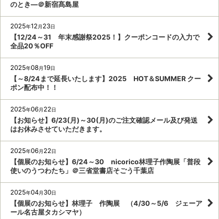
のとき―＠新宿髙島屋
2025
12
23
年
月
日
【12/24～31 年末感謝祭2025！】クーポンコードの入力で
全品20％OFF
2025
08
19
年
月
日
【～8/24まで延長いたします】2025 HOT＆SUMMER クー
ポン配布中！！
2025
06
22
年
月
日
【お知らせ】6/23(月)～30(月)のご注文確認メール及び発送
はお休みさせていただきます。
2025
06
22
年
月
日
【個展のお知らせ】6/24～30 nicorico林理子作陶展「普段
使いのうつわたち」＠三省堂書店そごう千葉店
2025
04
30
年
月
日
【個展のお知らせ】林理子 作陶展 （4/30～5/6 ジェーア
ール名古屋タカシマヤ）