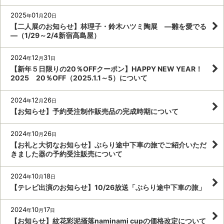
2025
01
20
年
月
日
【二人展のお知らせ】林理子・鈴木ハツミ陶展 ―雛を愛でる
―（1/29～2/4新宿高島屋）
2024
12
31
年
月
日
【新年５日限りの20％OFFクーポン】HAPPY NEW YEAR！
2025 20％OFF（2025.1.1～5）について
2024
12
26
年
月
日
【お知らせ】予約受注制作販売品の完成時期について
2024
10
26
年
月
日
【お礼と大切なお知らせ】ぶらり途中下車の旅でご紹介いただ
きました器の予約受注販売について
2024
10
18
年
月
日
【テレビ出演のお知らせ】10/26放送「ぶらり途中下車の旅」
2024
10
17
年
月
日
【お知らせ】紋花彩泥掻落naminami cupの価格改定について