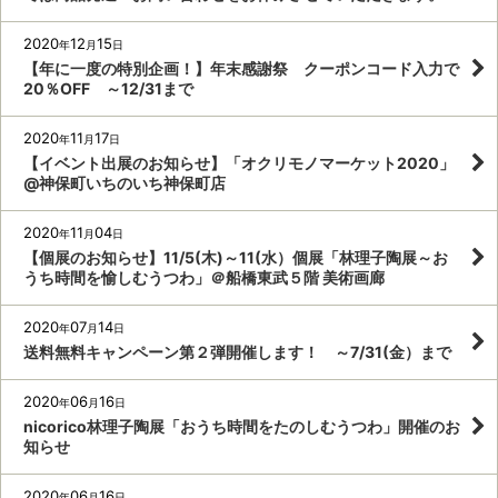
2020
12
15
年
月
日
【年に一度の特別企画！】年末感謝祭 クーポンコード入力で
20％OFF ～12/31まで
2020
11
17
年
月
日
【イベント出展のお知らせ】「オクリモノマーケット2020」
@神保町いちのいち神保町店
2020
11
04
年
月
日
【個展のお知らせ】11/5(木)～11(水）個展「林理子陶展～お
うち時間を愉しむうつわ」＠船橋東武５階 美術画廊
2020
07
14
年
月
日
送料無料キャンペーン第２弾開催します！ ～7/31(金）まで
2020
06
16
年
月
日
nicorico林理子陶展「おうち時間をたのしむうつわ」開催のお
知らせ
2020
06
16
年
月
日