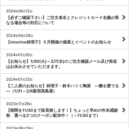
2024
06
12
年
月
日
【必ずご確認下さい】ご注文者名とクレジットカード名義が異
なる場合等の対応について
2024
04
29
年
月
日
【nicorico林理子】５月開催の個展とイベントのお知らせ
2024
01
30
年
月
日
【お知らせ】1/30(火)～2/7(水)のご注文確認メール及び発送
はお休みさせていただきます。
2024
01
23
年
月
日
【二人展のお知らせ】林理子・鈴木ハツミ陶展 ―雛を愛でる
―（1/31～2/6新宿高島屋）
2023
11
28
年
月
日
【期間を11/30まで延長致します！】ちょっと早めの年末感謝
祭 選べる2つのクーポン配布中！（～11/30まで）
2023
08
29
年
月
日