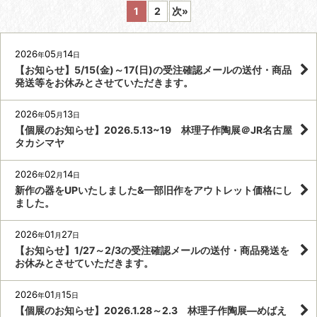
1
2
次
»
2026
05
14
年
月
日
【お知らせ】5/15(金)～17(日)の受注確認メールの送付・商品
発送等をお休みとさせていただきます。
2026
05
13
年
月
日
【個展のお知らせ】2026.5.13~19 林理子作陶展＠JR名古屋
タカシマヤ
2026
02
14
年
月
日
新作の器をUPいたしました&一部旧作をアウトレット価格にし
ました。
2026
01
27
年
月
日
【お知らせ】1/27～2/3の受注確認メールの送付・商品発送を
お休みとさせていただきます。
2026
01
15
年
月
日
【個展のお知らせ】2026.1.28～2.3 林理子作陶展―めばえ