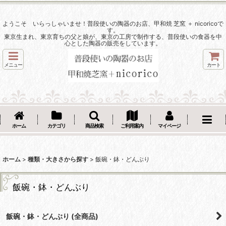
ようこそ いらっしゃいませ！普段使いの陶器のお店、甲和焼 芝窯 ＋ nicoricoで
す。
東京生まれ、東京育ちの父と娘が、東京の工房で制作する、普段使いの食器を中
心とした陶器の販売をしています。
メニュー
カート
ホーム
カテゴリ
商品検索
ご利用案内
マイページ
ホーム
>
種類・大きさから探す
>
飯碗・鉢・どんぶり
飯碗・鉢・どんぶり
飯碗・鉢・どんぶり (全商品)