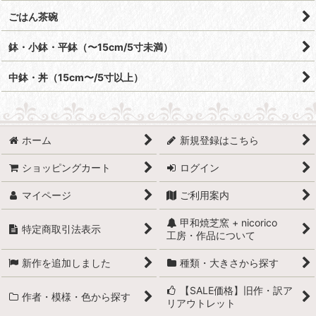
ごはん茶碗
鉢・小鉢・平鉢（〜15cm/5寸未満）
中鉢・丼（15cm〜/5寸以上）
ホーム
新規登録はこちら
ショッピングカート
ログイン
マイページ
ご利用案内
甲和焼芝窯 + nicorico
特定商取引法表示
工房・作品について
新作を追加しました
種類・大きさから探す
【SALE価格】旧作・訳ア
作者・模様・色から探す
リアウトレット