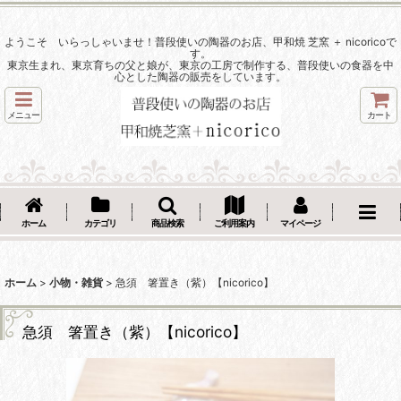
ようこそ いらっしゃいませ！普段使いの陶器のお店、甲和焼 芝窯 ＋ nicoricoで
す。
東京生まれ、東京育ちの父と娘が、東京の工房で制作する、普段使いの食器を中
心とした陶器の販売をしています。
メニュー
カート
ホーム
カテゴリ
商品検索
ご利用案内
マイページ
ホーム
>
小物・雑貨
>
急須 箸置き（紫）【nicorico】
急須 箸置き（紫）【nicorico】