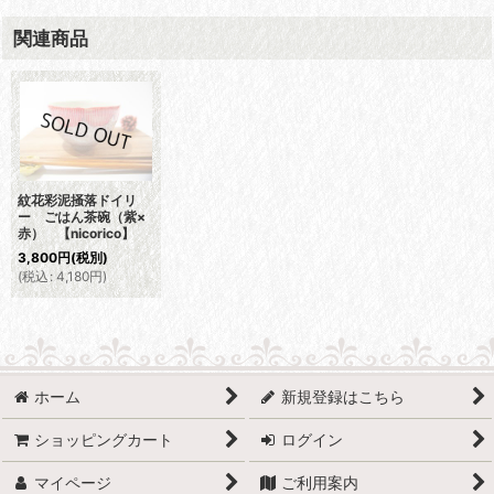
関連商品
紋花彩泥掻落ドイリ
ー ごはん茶碗（紫×
赤） 【nicorico】
3,800
円
(税別)
(
税込
:
4,180
円
)
ホーム
新規登録はこちら
ショッピングカート
ログイン
マイページ
ご利用案内