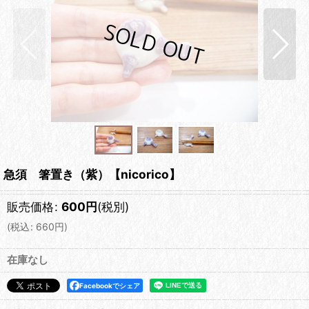
急須 箸置き（紫）【nicorico】
販売価格
:
600
円
(税別)
(
税込
:
660
円
)
在庫なし
Facebookでシェア